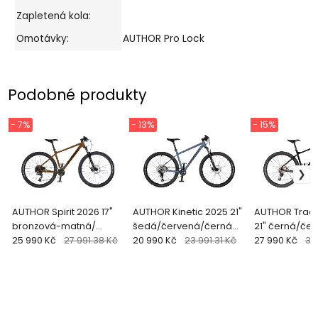
Zapletená kola:
Omotávky:
AUTHOR Pro Lock
Podobné produkty
- 7%
- 13%
- 15%
AUTHOR Spirit 2026 17"
AUTHOR Kinetic 2025 21"
AUTHOR Tract
bronzová-matná/
šedá/červená/černá
21" černá/če
černá/oranžová MTB
25 990 Kč
27 991.38 Kč
MTB XC 29"kolo
20 990 Kč
23 991.31 Kč
29"kolo
27 990 Kč
32 
29"