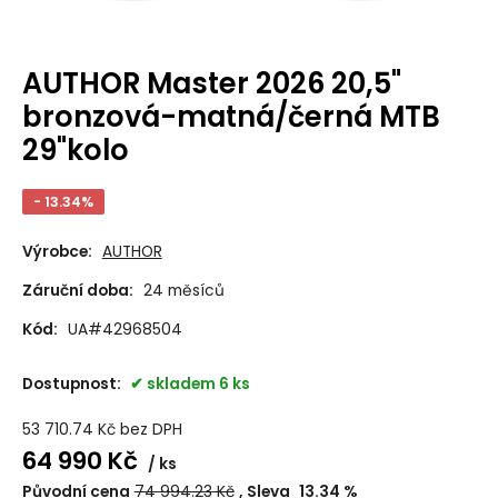
AUTHOR Master 2026 20,5"
bronzová-matná/černá MTB
29"kolo
- 13.34%
Výrobce:
AUTHOR
Záruční doba:
24 měsíců
Kód:
UA#42968504
Dostupnost:
skladem 6 ks
53 710.74
Kč
bez DPH
64 990
Kč
ks
Původní cena
74 994.23
Kč
Sleva
13.34
%