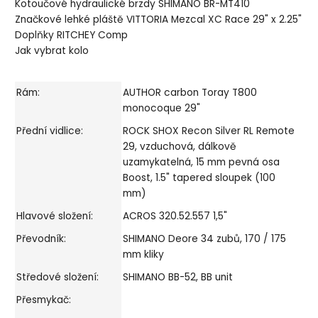
Kotoučové hydraulické brzdy SHIMANO BR-MT410
Značkové lehké pláště VITTORIA Mezcal XC Race 29" x 2.25"
Doplňky RITCHEY Comp
Jak vybrat kolo
Rám:
AUTHOR carbon Toray T800
monocoque 29"
Přední vidlice:
ROCK SHOX Recon Silver RL Remote
29, vzduchová, dálkově
uzamykatelná, 15 mm pevná osa
Boost, 1.5" tapered sloupek (100
mm)
Hlavové složení:
ACROS 320.52.557 1,5"
Převodník:
SHIMANO Deore 34 zubů, 170 / 175
mm kliky
Středové složení:
SHIMANO BB-52, BB unit
Přesmykač: