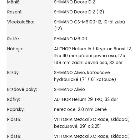
Měnič:
SHIMANO Deore Di2
Řazení:
SHIMANO Deore Di2 (12)
Vícekolečko:
SHIMANO CS-M6100-12, 10-51 zubů
(12)
Řetěz:
SHIMANO M6100
Náboje:
AUTHOR Helium 15 / Krypton Boost 12,
15 x 110 mm přední pevná osa, 12 x
148 mm zadní pevná osa, 32 děr
Brzdy:
SHIMANO Alivio, kotoučové
hydraulické (7" / 6" kotouče)
Brzdové páky:
SHIMANO Alivio
Ráfky:
AUTHOR Helium 29 TRC, 32 děr
Paprsky:
nerez ocel 2.0 mm černé
Pláště:
VITTORIA Mezcal XC Race, skládací,
bezdušové, 29" x 2.25"
Pláště:
VITTORIA Mezcal XC Race, skládací,