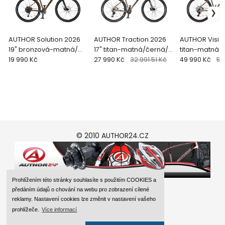
AUTHOR Solution 2026
AUTHOR Traction 2026
AUTHOR Vision
19" bronzová-matná/
17" titan-matná/černá/
titan-matná/
černá/oranžová MTB 2
19 990 Kč
červená MTB 29"ko
27 990 Kč
32 991.51 Kč
červená MTB 
49 990 Kč
59
© 2010 AUTHOR24.CZ
Prohlížením této stránky souhlasíte s použitím COOKIES a
předáním údajů o chování na webu pro zobrazení cílené
reklamy. Nastavení cookies lze změnit v nastavení vašeho
prohlížeče.
Více informací