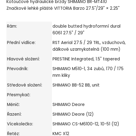
Kotoučové hydraulické brzdy SHIMANO BR-MT410
Značkové lehké pláště VITTORIA Barzo 27.5"/29" × 2.25"
Rám:
double butted hydroformní dural
6061 27.5" / 29"
Přední vidlice:
RST Aerial 27.5 / 29 TRL, vzduchová,
dálkově uzamykatelná (100 mm)
Hlavové složení:
PRESTINE Integrated, 1.5" tapered
Převodník:
SHIMANO M510-1, 34 zubů, 170 / 175
mm kliky
Středové složení:
SHIMANO BB-52 BB, unit
Přesmykač:
Měnič:
SHIMANO Deore
Řazení:
SHIMANO Deore (12)
Vícekolečko:
SHIMANO CS-M6100-12, 10-51 (12)
Řetěz:
KMC X12