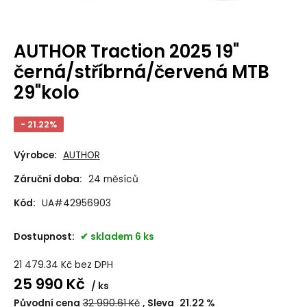
AUTHOR Traction 2025 19"
černá/stříbrná/červená MTB
29"kolo
- 21.22%
Výrobce:
AUTHOR
Záruční doba:
24 měsíců
Kód:
UA#42956903
Dostupnost:
skladem 6 ks
21 479.34
Kč
bez DPH
25 990
Kč
ks
Původní cena
32 990.61
Kč
Sleva
21.22
%