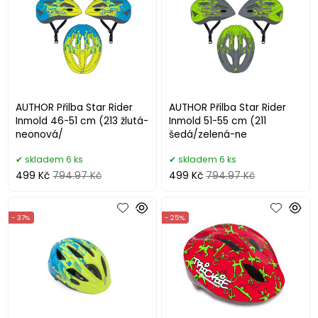
AUTHOR Přilba Star Rider
AUTHOR Přilba Star Rider
Inmold 46-51 cm (213 žlutá-
Inmold 51-55 cm (211
neonová/
šedá/zelená-ne
skladem 6 ks
skladem 6 ks
499 Kč
794.97 Kč
499 Kč
794.97 Kč
- 37%
- 25%