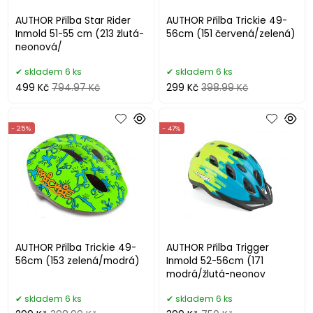
AUTHOR Přilba Star Rider
AUTHOR Přilba Trickie 49-
Inmold 51-55 cm (213 žlutá-
56cm (151 červená/zelená)
neonová/
skladem 6 ks
skladem 6 ks
499 Kč
794.97 Kč
299 Kč
398.99 Kč
- 25%
- 47%
AUTHOR Přilba Trickie 49-
AUTHOR Přilba Trigger
56cm (153 zelená/modrá)
Inmold 52-56cm (171
modrá/žlutá-neonov
skladem 6 ks
skladem 6 ks