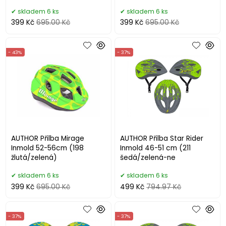
skladem 6 ks
skladem 6 ks
399 Kč
695.00 Kč
399 Kč
695.00 Kč
- 43%
- 37%
AUTHOR Přilba Mirage
AUTHOR Přilba Star Rider
Inmold 52-56cm (198
Inmold 46-51 cm (211
žlutá/zelená)
šedá/zelená-ne
skladem 6 ks
skladem 6 ks
399 Kč
695.00 Kč
499 Kč
794.97 Kč
- 37%
- 37%