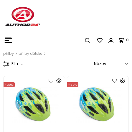
0
přilby
přilby dětské
Filtr
- 30%
- 30%