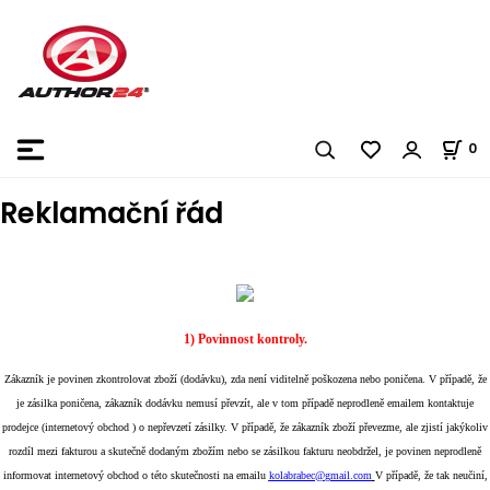
0
Reklamační řád
1) Povinnost kontroly.
Zákazník je povinen zkontrolovat zboží (dodávku), zda není viditelně poškozena nebo poničena. V případě, že
je zásilka poničena, zákazník dodávku nemusí převzít, ale v tom případě neprodleně emailem kontaktuje
prodejce (internetový obchod ) o nepřevzetí zásilky. V případě, že zákazník zboží převezme, ale zjistí jakýkoliv
rozdíl mezi fakturou a skutečně dodaným zbožím nebo se zásilkou fakturu neobdržel, je povinen neprodleně
informovat internetový obchod o této skutečnosti na emailu
kolabrabec@
gmail.com
V případě, že tak neučiní,