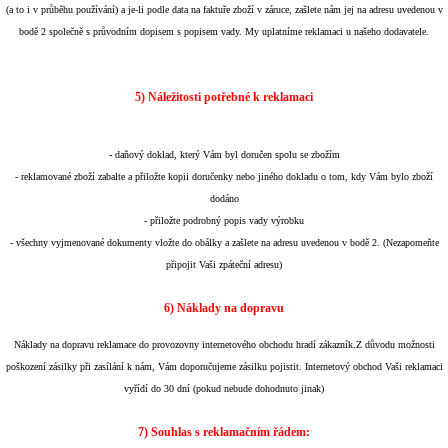
(a to i v průběhu používání) a je-li podle data na faktuře zboží v záruce, zašlete nám jej na adresu uvedenou v
bodě 2 společně s průvodním dopisem s popisem vady. My uplatníme reklamaci u našeho dodavatele.
5) Náležitosti potřebné k reklamaci
-
daňový doklad, který Vám byl doručen spolu se zbožím
- reklamované zboží zabalte a přiložte kopii doručenky nebo jiného dokladu o tom, kdy Vám bylo zboží
dodáno
- přiložte podrobný popis vady výrobku
- všechny vyjmenované dokumenty vložte do obálky a zašlete na adresu uvedenou v bodě 2. (Nezapomeňte
připojit Vaši zpáteční adresu)
6) Náklady na dopravu
Náklady na dopravu reklamace do provozovny internetového obchodu hradí zákazník.Z důvodu možnosti
poškození zásilky při zasílání k nám, Vám doporučujeme zásilku pojistit. Internetový obchod Vaši reklamaci
vyřídí do 30 dní (pokud nebude dohodnuto jinak)
7) Souhlas s reklamačním řádem: