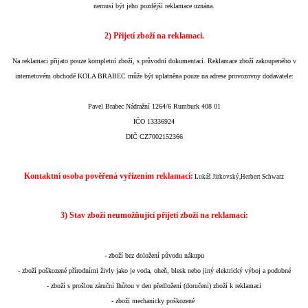
nemusí být jeho pozdější reklamace uznána.
2) Přijetí zboží na reklamaci.
Na reklamaci přijato pouze kompletní zboží, s průvodní dokumentací. Reklamace zboží zakoupeného v
internetovém obchodě KOLA BRABEC může být uplatněna pouze na adrese provozovny dodavatele:
Pavel Brabec Nádražní 1264/6 Rumburk 408 01
IČO 13336924
DIČ CZ7002152366
Kontaktní osoba pověřená vyřízením reklamací:
Lukáš Jirkovský,Herbert Schwarz
3) Stav zboží neumožňující přijetí zboží na reklamaci:
- zboží bez doložení původu nákupu
- zboží poškozené přírodními živly jako je voda, oheň, blesk nebo jiný elektrický výboj a podobné
- zboží s prošlou záruční lhůtou v den předložení (doručení) zboží k reklamaci
- zboží mechanicky poškozené