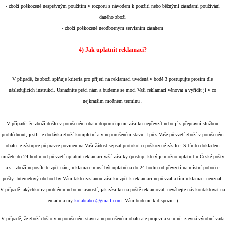
- zboží poškozené nesprávným použitím v rozporu s návodem k použití nebo běžnými zásadami používání
daného zboží
- zboží poškozené neodborným servisním zásahem
4) Jak uplatnit reklamaci?
V případě, že zboží splňuje kriteria pro přijetí na reklamaci uvedená v bodě 3 postupujte prosím dle
následujících instrukcí. Usnadníte práci nám a budeme se moci Vaší reklamaci věnovat a vyřídit ji v co
nejkratším možném termínu .
V případě, že zboží došlo v porušeném obalu doporučujeme zásilku nepřevzít nebo jí s přepravní službou
prohlédnout, jestli je dodávka zboží kompletní a v neporušeném stavu. I přes Vaše převzetí zboží v porušeném
obalu je zástupce přepravce povinen na Vaši žádost sepsat protokol o poškozené zásilce, S tímto dokladem
můžete do 24 hodin od převzetí uplatnit reklamaci vaší zásilky (postup, který je možno uplatnit u České pošty
a.s.- zboží neposílejte zpět nám, reklamace musí být uplatněna do 24 hodin od převzetí na místní pobočce
pošty. Internetový obchod by Vám takto zaslanou zásilku zpět k reklamaci nepřevzal a tím reklamaci neuznal.
V případě jakýchkoliv problému nebo nejasností, jak zásilku na poště reklamovat, neváhejte nás kontaktovat na
emailu a my
kolabrabec@
gmail.com
Vám budeme k dispozici.)
V případě, že zboží došlo v neporušeném stavu a neporušeném obalu ale projevila se u něj zjevná výrobní vada