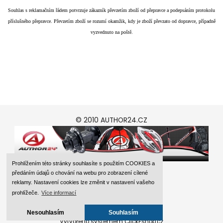
Souhlas s reklamačním řádem potvrzuje zákazník převzetím zboží od přepravce a podepsáním protokolu
příslušného přepravce. Převzetím zboží se rozumí okamžik, kdy je zboží převzato od dopravce, případně
vyzvednuto na poště.
© 2010 AUTHOR24.CZ
Prohlížením této stránky souhlasíte s použitím COOKIES a
předáním údajů o chování na webu pro zobrazení cílené
reklamy. Nastavení cookies lze změnit v nastavení vašeho
prohlížeče.
Více informací
Nesouhlasím
Souhlasím
Vytvořeno systémem ClickEshop.cz