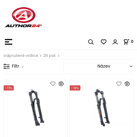
0
odpružené vidlice
26 pal.
Filtr
- 17%
- 19%