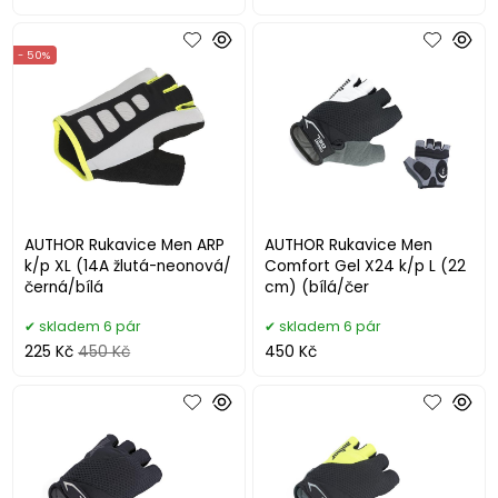
- 50%
AUTHOR Rukavice Men ARP
AUTHOR Rukavice Men
k/p XL (14A žlutá-neonová/
Comfort Gel X24 k/p L (22
černá/bílá
cm) (bílá/čer
skladem 6 pár
skladem 6 pár
225 Kč
450 Kč
450 Kč