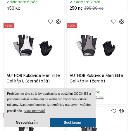
skladem 6 pár
skladem 2 pár
450 Kč
250 Kč
398.98 Kč
- 37%
- 37%
AUTHOR Rukavice Men Elite
AUTHOR Rukavice Men Elite
Gel k/p L (černá/bílá)
Gel k/p M (černá)
skladem 6 pár
skladem 6 pár
Prohlížením této stránky souhlasíte s použitím COOKIES a
250 Kč
398.98 Kč
250 Kč
398.98 Kč
předáním údajů o chování na webu pro zobrazení cílené
reklamy. Nastavení cookies lze změnit v nastavení vašeho
prohlížeče.
Více informací
- 37%
- 37%
Nesouhlasím
Souhlasím