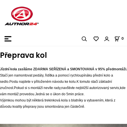
0
Přeprava kol
Jízdní kola zasíláme ZDARMA SEŘÍZENÁ a SMONTOVANÁ
v 95% předmontáži.
Stačí jen namontovat pedály, řidítka a pomocí rychloupínáku přední kolo a
sedlo.Postu najdete v přiloženém návodu ke kolu.K tomuto stačí základní
zručnost.Pokud si s montáží nevíte rady,navštivte nejbližší autorizovaný servis,kde
vám montáž provedou.Jedná se o úkon do 5min práce.
Výjimkou mohou být některá trekinková kola s blatníky a vybavením, která z
důvodu kvality přepravy jsou smontována jen částečně.