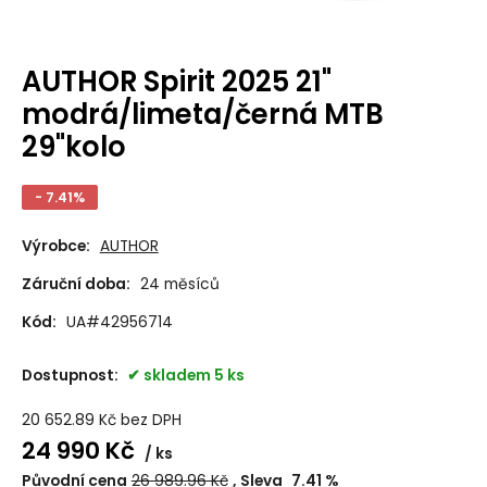
AUTHOR Spirit 2025 21"
modrá/limeta/černá MTB
29"kolo
- 7.41%
Výrobce:
AUTHOR
Záruční doba:
24 měsíců
Kód:
UA#42956714
Dostupnost:
skladem 5 ks
20 652.89
Kč
bez DPH
24 990
Kč
ks
Původní cena
26 989.96
Kč
Sleva
7.41
%