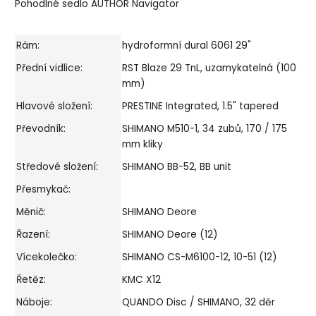
Pohodlné sedlo AUTHOR Navigator
Rám:
hydroformní dural 6061 29"
Přední vidlice:
RST Blaze 29 TnL, uzamykatelná (100
mm)
Hlavové složení:
PRESTINE Integrated, 1.5" tapered
Převodník:
SHIMANO M510-1, 34 zubů, 170 / 175
mm kliky
Středové složení:
SHIMANO BB-52, BB unit
Přesmykač:
Měnič:
SHIMANO Deore
Řazení:
SHIMANO Deore (12)
Vícekolečko:
SHIMANO CS-M6100-12, 10-51 (12)
Řetěz:
KMC X12
Náboje:
QUANDO Disc / SHIMANO, 32 děr