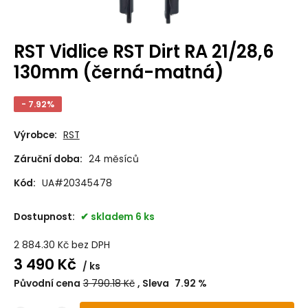
RST Vidlice RST Dirt RA 21/28,6
130mm (černá-matná)
- 7.92%
Výrobce:
RST
Záruční doba:
24 měsíců
Kód:
UA#20345478
Dostupnost:
skladem 6 ks
2 884.30
Kč
bez DPH
3 490
Kč
ks
Původní cena
3 790.18
Kč
Sleva
7.92
%