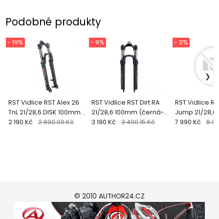
Podobné produkty
- 19%
- 9%
- 11%
RST Vidlice RST Alex 26
RST Vidlice RST Dirt RA
RST Vidlice R
TnL 21/28,6 DISK 100mm
21/28,6 100mm (černá-
Jump 21/28,6
(černá-matná)
2 190 Kč
2 690.09 Kč
matná)
3 190 Kč
3 490.15 Kč
(černá-matn
7 990 Kč
8 9
© 2010 AUTHOR24.CZ