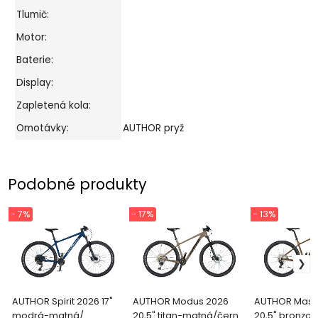
Tlumič:
Motor:
Baterie:
Display:
Zapletená kola:
Omotávky:
AUTHOR pryž
Podobné produkty
- 7%
- 17%
- 13%
AUTHOR Spirit 2026 17"
AUTHOR Modus 2026
AUTHOR Mast
modrá-matná/
20,5" titan-matná/černá
20,5" bronzo