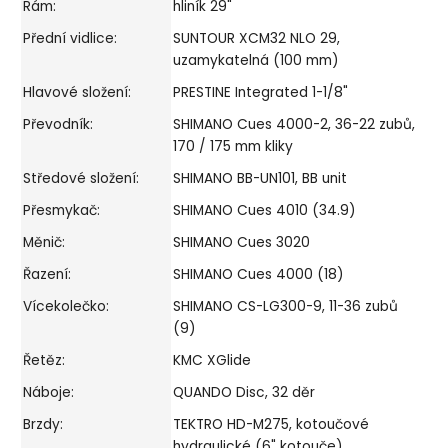
Rám:
hliník 29"
Přední vidlice:
SUNTOUR XCM32 NLO 29,
uzamykatelná (100 mm)
Hlavové složení:
PRESTINE Integrated 1-1/8"
Převodník:
SHIMANO Cues 4000-2, 36-22 zubů,
170 / 175 mm kliky
Středové složení:
SHIMANO BB-UN101, BB unit
Přesmykač:
SHIMANO Cues 4010 (34.9)
Měnič:
SHIMANO Cues 3020
Řazení:
SHIMANO Cues 4000 (18)
Vícekolečko:
SHIMANO CS-LG300-9, 11-36 zubů
(9)
Řetěz:
KMC XGlide
Náboje:
QUANDO Disc, 32 děr
Brzdy:
TEKTRO HD-M275, kotoučové
hydraulické (6" kotouče)