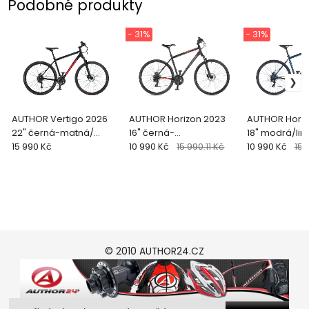
Podobné produkty
- 31%
- 31%
AUTHOR Vertigo 2026
AUTHOR Horizon 2023
AUTHOR Horiz
22" černá-matná/
16" černá-
18" modrá/li
červená krosové kolo
15 990 Kč
matná/oranžová
10 990 Kč
15 990.11 Kč
krosové kolo
10 990 Kč
15 
krosové kolo
© 2010 AUTHOR24.CZ