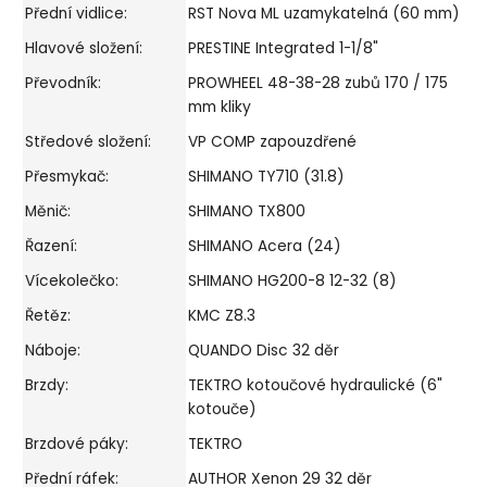
Přední vidlice:
RST Nova ML uzamykatelná (60 mm)
Hlavové složení:
PRESTINE Integrated 1-1/8"
Převodník:
PROWHEEL 48-38-28 zubů 170 / 175
mm kliky
Středové složení:
VP COMP zapouzdřené
Přesmykač:
SHIMANO TY710 (31.8)
Měnič:
SHIMANO TX800
Řazení:
SHIMANO Acera (24)
Vícekolečko:
SHIMANO HG200-8 12-32 (8)
Řetěz:
KMC Z8.3
Náboje:
QUANDO Disc 32 děr
Brzdy:
TEKTRO kotoučové hydraulické (6"
kotouče)
Brzdové páky:
TEKTRO
Přední ráfek:
AUTHOR Xenon 29 32 děr