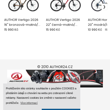
AUTHOR Vertigo 2026
AUTHOR Vertigo 2026
AUTHOR Horiz
16" bronzová-matná/
22" černá-matná/
20" modrá/li
černá/oranžová krosov
15 990 Kč
červená krosové kolo
15 990 Kč
krosové kolo
10 990 Kč
15 
© 2010 AUTHOR24.CZ
Prohlížením této stránky souhlasíte s použitím COOKIES a
předáním údajů o chování na webu pro zobrazení cílené
reklamy. Nastavení cookies lze změnit v nastavení vašeho
prohlížeče.
Více informací