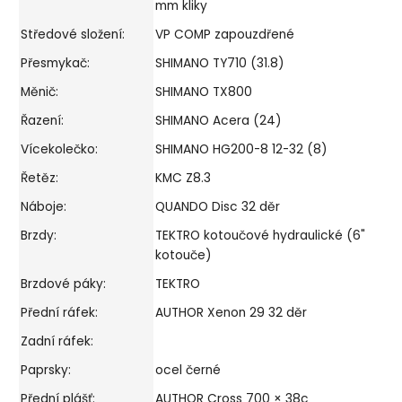
mm kliky
Středové složení:
VP COMP zapouzdřené
Přesmykač:
SHIMANO TY710 (31.8)
Měnič:
SHIMANO TX800
Řazení:
SHIMANO Acera (24)
Vícekolečko:
SHIMANO HG200-8 12-32 (8)
Řetěz:
KMC Z8.3
Náboje:
QUANDO Disc 32 děr
Brzdy:
TEKTRO kotoučové hydraulické (6"
kotouče)
Brzdové páky:
TEKTRO
Přední ráfek:
AUTHOR Xenon 29 32 děr
Zadní ráfek:
Paprsky:
ocel černé
Přední plášť:
AUTHOR Cross 700 × 38c