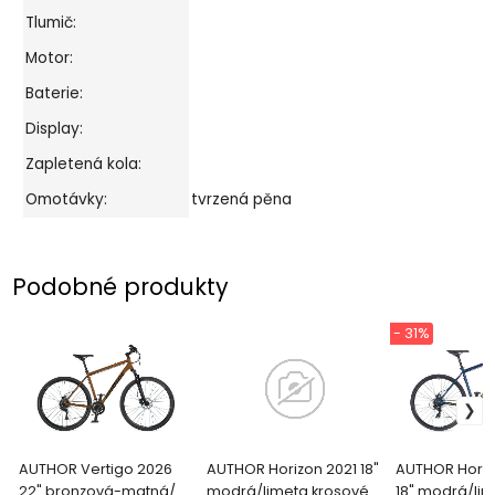
Tlumič:
Motor:
Baterie:
Display:
Zapletená kola:
Omotávky:
tvrzená pěna
Podobné produkty
- 31%
AUTHOR Vertigo 2026
AUTHOR Horizon 2021 18"
AUTHOR Horiz
22" bronzová-matná/
modrá/limeta krosové
18" modrá/li