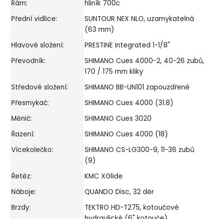
Rám:
hliník 700c
Přední vidlice:
SUNTOUR NEX NLO, uzamykatelná
(63 mm)
Hlavové složení:
PRESTINE Integrated 1-1/8"
Převodník:
SHIMANO Cues 4000-2, 40-26 zubů,
170 / 175 mm kliky
Středové složení:
SHIMANO BB-UN101 zapouzdřené
Přesmykač:
SHIMANO Cues 4000 (31.8)
Měnič:
SHIMANO Cues 3020
Řazení:
SHIMANO Cues 4000 (18)
Vícekolečko:
SHIMANO CS-LG300-9, 11-36 zubů
(9)
Řetěz:
KMC XGlide
Náboje:
QUANDO Disc, 32 děr
Brzdy:
TEKTRO HD-T275, kotoučové
hydraulické (6" kotouče)