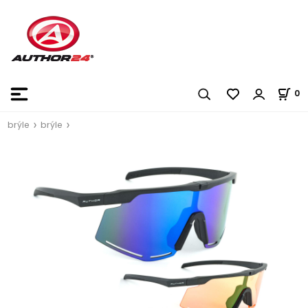
0
brýle
brýle