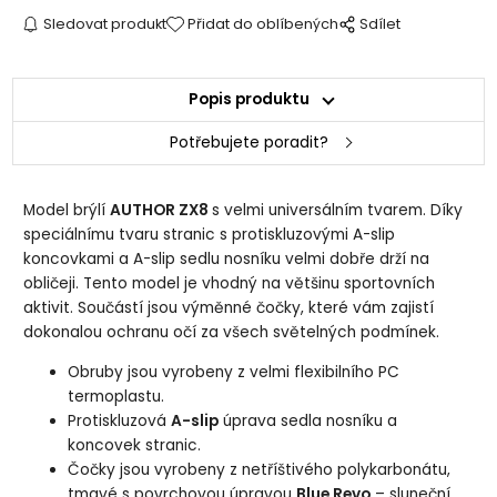
Sledovat produkt
Přidat do oblíbených
Sdílet
Popis produktu
Potřebujete poradit?
Model brýlí
AUTHOR ZX8
s velmi universálním tvarem. Díky
speciálnímu tvaru stranic s protiskluzovými A-slip
koncovkami a A-slip sedlu nosníku velmi dobře drží na
obličeji. Tento model je vhodný na většinu sportovních
aktivit. Součástí jsou výměnné čočky, které vám zajistí
dokonalou ochranu očí za všech světelných podmínek.
Obruby jsou vyrobeny z velmi flexibilního PC
termoplastu.
Protiskluzová
A-slip
úprava sedla nosníku a
koncovek stranic.
Čočky jsou vyrobeny z netříštivého polykarbonátu,
tmavé s povrchovou úpravou
Blue Revo
– sluneční