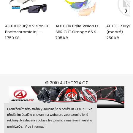
AUTHOR Brýle Vision LX
AUTHOR Brýle Vision LX
AUTHOR Brýle
Photochromic Inj.
SBRIGHT Orange 65 &
(modrá)
(šedá-matná)
1 750 Kč
BluRevo 13 (žlut
795 Kč
250 Kč
© 2010 AUTHOR24.CZ
Prohlížením této stránky souhlasíte s použitím COOKIES a
předáním údajů o chování na webu pro zobrazení cílené
reklamy. Nastavení cookies lze změnit v nastavení vašeho
prohlížeče.
Více informací