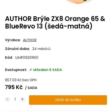
AUTHOR Brýle ZX8 Orange 65 &
BlueRevo 13 (šedá-matná)
Výrobce:
AUTHOR
Záruční doba:
24 měsíců
Kód:
UA#09201601
Dostupnost:
skladem 6 SADA
657.03
Kč
bez DPH
795
Kč
SADA