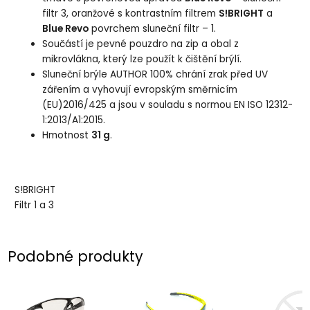
filtr 3, oranžové s kontrastním filtrem
S!BRIGHT
a
Blue Revo
povrchem sluneční filtr – 1.
Součástí je pevné pouzdro na zip a obal z
mikrovlákna, který lze použít k čištění brýlí.
Sluneční brýle AUTHOR 100% chrání zrak před UV
zářením a vyhovují evropským směrnicím
(EU)2016/425 a jsou v souladu s normou EN ISO 12312-
1:2013/A1:2015.
Hmotnost
31 g
.
S!BRIGHT
Filtr 1 a 3
Podobné produkty