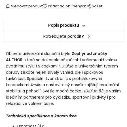
Sledovat produkt
Přidat do oblíbených
Sdílet
Popis produktu
Potřebujete poradit?
Objevte univerzální sluneční brýle
Zephyr od značky
AUTHOR
, které se dokonale přizpůsobí vašemu aktivnímu
životnímu stylu ! S čočkami
HD!Blue
a univerzálním tvarem
obruby získáte nejen skvělý vzhled, ale i špičkovou
funkčnost. Speciální tvar stranic s protiskluzovými
koncovkami
A-slip
a nastavitelný nosník zajišťují maximální
stabilitu a pohodlí. Světle modrá čočka
HD!Blue 83
je vaším
ideálním partnerem pro cyklistiku, sportovní aktivity i pro
relaxaci ve volném čase.
Technická specifikace a konstrukce
Hmotnost 31 g.