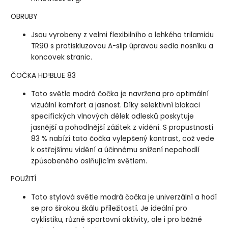
OBRUBY
Jsou vyrobeny z velmi flexibilního a lehkého trilamidu
TR90 s protiskluzovou A-slip úpravou sedla nosníku a
koncovek stranic.
ČOČKA HD!BLUE 83
Tato světle modrá čočka je navržena pro optimální
vizuální komfort a jasnost. Díky selektivní blokaci
specifických vlnových délek odlesků poskytuje
jasnější a pohodlnější zážitek z vidění. S propustností
83 % nabízí tato čočka vylepšený kontrast, což vede
k ostřejšímu vidění a účinnému snížení nepohodlí
způsobeného oslňujícím světlem.
POUŽITÍ
Tato stylová světle modrá čočka je univerzální a hodí
se pro širokou škálu příležitostí. Je ideální pro
cyklistiku, různé sportovní aktivity, ale i pro běžné