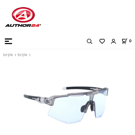
0
brýle
brýle