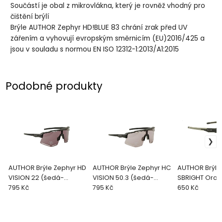
Součástí je obal z mikrovlákna, který je rovněž vhodný pro
čištění brýlí
Brýle AUTHOR Zephyr HD!BLUE 83 chrání zrak před UV
zářením a vyhovují evropským směrnicím (EU)2016/425 a
jsou v souladu s normou EN ISO 12312-1:2013/A1:2015
Podobné produkty
AUTHOR Brýle Zephyr HD
AUTHOR Brýle Zephyr HC
AUTHOR Brýle
VISION 22 (šedá-
VISION 50.3 (šedá-
SBRIGHT Ora
matná)
795 Kč
matná)
795 Kč
65(šedá-mat
650 Kč