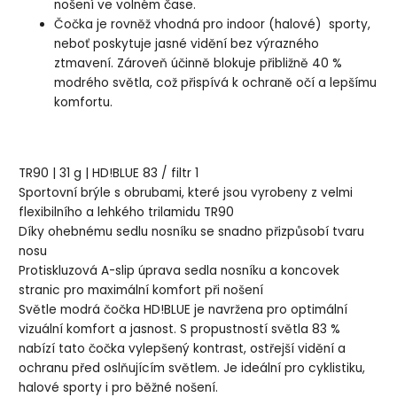
nošení ve volném čase.
Čočka je rovněž vhodná pro indoor (halové) sporty,
neboť poskytuje jasné vidění bez výrazného
ztmavení. Zároveň účinně blokuje přibližně 40 %
modrého světla, což přispívá k ochraně očí a lepšímu
komfortu.
TR90 | 31 g | HD!BLUE 83 / filtr 1
Sportovní brýle s obrubami, které jsou vyrobeny z velmi
flexibilního a lehkého trilamidu TR90
Díky ohebnému sedlu nosníku se snadno přizpůsobí tvaru
nosu
Protiskluzová A-slip úprava sedla nosníku a koncovek
stranic pro maximální komfort při nošení
Světle modrá čočka HD!BLUE je navržena pro optimální
vizuální komfort a jasnost. S propustností světla 83 %
nabízí tato čočka vylepšený kontrast, ostřejší vidění a
ochranu před oslňujícím světlem. Je ideální pro cyklistiku,
halové sporty i pro běžné nošení.