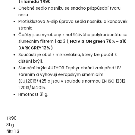
trilamidu TR90
.
Ohebné sedlo nosníku se snadno přizpůsobí tvaru
nosu.
Protiskluzová A-slip úprava sedla nosníku a koncovek
stranic.
Čočky jsou vyrobeny z netříštivého polykarbonátu se
slunečním filtrem 1 až 3 (
HC!VISION green 70% – S10
DARK GREY 12% )
.
Součástí je obal z mikrovlákna, který lze použít k
čištění brýlí.
Sluneční brýle AUTHOR Zephyr chrání zrak před UV
zářením a vyhovují evropským směrnicím
(EU)2016/425 a jsou v souladu s normou EN ISO 12312-
1:2013/A1:2015.
Hmotnost 31 g.
TR90
31 g
filtr 1 3