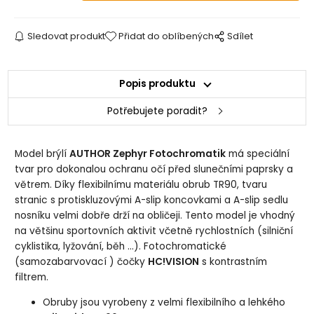
Sledovat produkt
Přidat do oblíbených
Sdílet
Popis produktu
Potřebujete poradit?
Model brýlí
AUTHOR Zephyr Fotochromatik
má speciální
tvar pro dokonalou ochranu očí před slunečními paprsky a
větrem. Díky flexibilnímu materiálu obrub TR90, tvaru
stranic s protiskluzovými A-slip koncovkami a A-slip sedlu
nosníku velmi dobře drží na obličeji. Tento model je vhodný
na většinu sportovních aktivit včetně rychlostních (silniční
cyklistika, lyžování, běh …). Fotochromatické
(samozabarvovací ) čočky
HC!VISION
s kontrastním
filtrem.
Obruby jsou vyrobeny z velmi flexibilního a lehkého