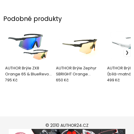
Podobné produkty
AUTHOR Brýle ZX8
AUTHOR Brýle Zephyr
AUTHOR Brýl
Orange 65 & BlueRevo
SBRIGHT Orange
(bílá-matná)
795 Kč
13 (šedá-matná)
65(šedá-matná)
650 Kč
499 Kč
© 2010 AUTHOR24.CZ