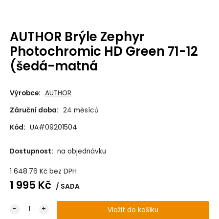
AUTHOR Brýle Zephyr
Photochromic HD Green 71-12
(šedá-matná
Výrobce:
AUTHOR
Záruční doba:
24 měsíců
Kód:
UA#09201504
Dostupnost:
na objednávku
1 648.76
Kč
bez DPH
1 995
Kč
SADA