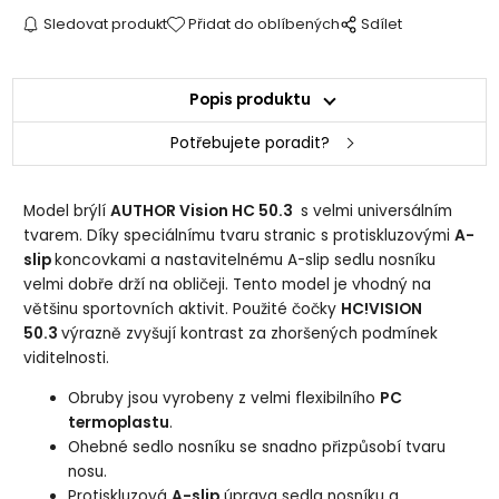
Sledovat produkt
Přidat do oblíbených
Sdílet
Popis produktu
Potřebujete poradit?
Model brýlí
AUTHOR Vision HC 50.3
s velmi universálním
tvarem. Díky speciálnímu tvaru stranic s protiskluzovými
A-
slip
koncovkami a nastavitelnému A-slip sedlu nosníku
velmi dobře drží na obličeji. Tento model je vhodný na
většinu sportovních aktivit. Použité čočky
HC!VISION
50.3
výrazně zvyšují kontrast za zhoršených podmínek
viditelnosti.
Obruby jsou vyrobeny z velmi flexibilního
PC
termoplastu
.
Ohebné sedlo nosníku se snadno přizpůsobí tvaru
nosu.
Protiskluzová
A-slip
úprava sedla nosníku a