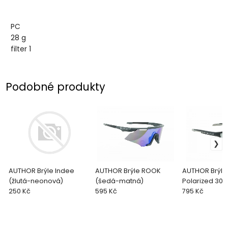
PC
28 g
filter 1
Podobné produkty
AUTHOR Brýle Indee
AUTHOR Brýle ROOK
AUTHOR Brýle 
(žlutá-neonová)
(šedá-matná)
Polarized 30 (šedá-
250 Kč
595 Kč
matná)
795 Kč