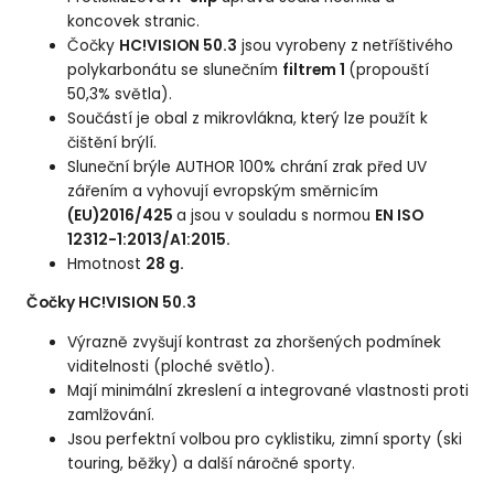
koncovek stranic.
Čočky
HC!VISION 50.3
jsou vyrobeny z netříštivého
polykarbonátu se slunečním
filtrem 1
(propouští
50,3% světla).
Součástí je obal z mikrovlákna, který lze použít k
čištění brýlí.
Sluneční brýle AUTHOR 100% chrání zrak před UV
zářením a vyhovují evropským směrnicím
(EU)2016/425
a jsou v souladu s normou
EN ISO
12312-1:2013/A1:2015.
Hmotnost
28 g.
Čočky HC!VISION 50.3
Výrazně zvyšují kontrast za zhoršených podmínek
viditelnosti (ploché světlo).
Mají minimální zkreslení a integrované vlastnosti proti
zamlžování.
Jsou perfektní volbou pro cyklistiku, zimní sporty (ski
touring, běžky) a další náročné sporty.