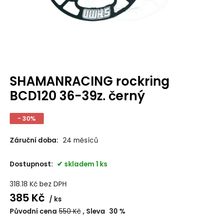
SHAMANRACING rockring
BCD120 36-39z. černý
- 30%
Záruční doba:
24 měsíců
Dostupnost:
skladem 1 ks
318.18
Kč
bez DPH
385
Kč
ks
Původní cena
550
Kč
Sleva
30
%