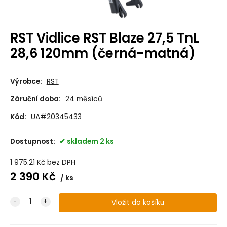
RST Vidlice RST Blaze 27,5 TnL
28,6 120mm (černá-matná)
Výrobce:
RST
Záruční doba:
24 měsíců
Kód:
UA#20345433
Dostupnost:
skladem 2 ks
1 975.21
Kč
bez DPH
2 390
Kč
ks