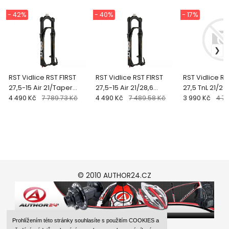
- 42%
- 40%
- 17%
RST Vidlice RST F1RST
RST Vidlice RST F1RST
RST Vidlice RS
27,5-15 Air 21/Taper
27,5-15 Air 21/28,6
27,5 TnL 21/2
100mm (černá-matn
4 490 Kč
7 789.73 Kč
100mm (černá-matná
4 490 Kč
7 489.58 Kč
(černá-matn
3 990 Kč
4 7
© 2010 AUTHOR24.CZ
Prohlížením této stránky souhlasíte s použitím COOKIES a