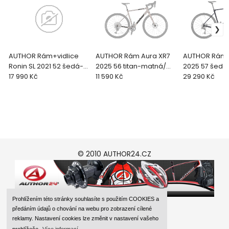
AUTHOR Rám+vidlice
AUTHOR Rám Aura XR7
AUTHOR Rám G
Ronin SL 2021 52 šedá-
2025 56 titan-matná/
2025 57 šed
matná/měděná Gravel
17 990 Kč
černá GP2025
11 590 Kč
černá GP202
29 290 Kč
© 2010 AUTHOR24.CZ
Prohlížením této stránky souhlasíte s použitím COOKIES a
předáním údajů o chování na webu pro zobrazení cílené
reklamy. Nastavení cookies lze změnit v nastavení vašeho