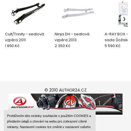
Cult/Trinity - sedlová
Ninja DH - sedlová
A-RAY BOX - 
vzpěra 2011
vzpěra 2013
sada (ložiska
1 890 Kč
2 350 Kč
2018
5 590 Kč
© 2010 AUTHOR24.CZ
Prohlížením této stránky souhlasíte s použitím COOKIES a
předáním údajů o chování na webu pro zobrazení cílené
reklamy. Nastavení cookies lze změnit v nastavení vašeho