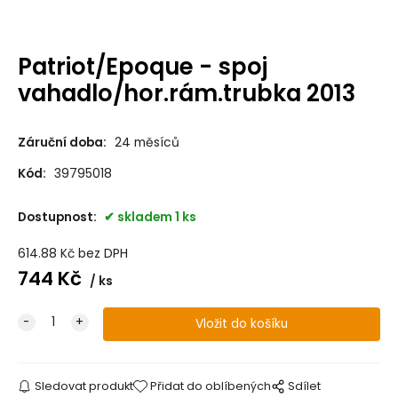
Patriot/Epoque - spoj
vahadlo/hor.rám.trubka 2013
Záruční doba:
24 měsíců
Kód:
39795018
Dostupnost:
skladem 1 ks
614.88
Kč
bez DPH
744
Kč
ks
Sledovat produkt
Přidat do oblíbených
Sdílet