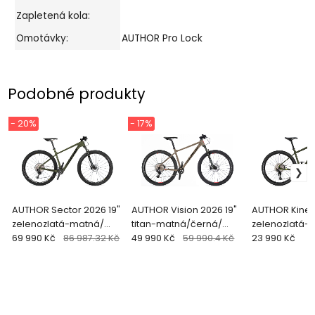
Zapletená kola:
Omotávky:
AUTHOR Pro Lock
Podobné produkty
- 20%
- 17%
AUTHOR Sector 2026 19"
AUTHOR Vision 2026 19"
AUTHOR Kineti
zelenozlatá-matná/
titan-matná/černá/
zelenozlatá-
černá MTB 29"kolo
69 990 Kč
86 987.32 Kč
červená MTB 29"kolo
49 990 Kč
59 990.4 Kč
černá/limeta
23 990 Kč