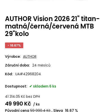
AUTHOR Vision 2026 21" titan-
matná/černá/červená MTB
29"kolo
- 16.67%
Výrobce:
AUTHOR
Záruční doba:
24 měsíců
Kód:
UA#42968204
Dostupnost:
skladem 6 ks
41 314.05
Kč
bez DPH
49 990
Kč
ks
Původní cena
59 990.4
Kč
Sleva
16.67
%