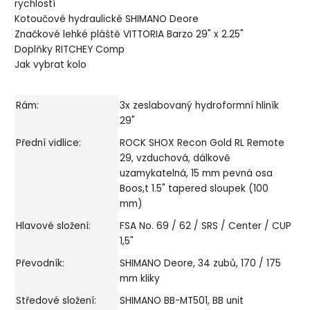
rychlostí
Kotoučové hydraulické SHIMANO Deore
Značkové lehké pláště VITTORIA Barzo 29" x 2.25"
Doplňky RITCHEY Comp
Jak vybrat kolo
Rám:
3x zeslabovaný hydroformní hliník
29"
Přední vidlice:
ROCK SHOX Recon Gold RL Remote
29, vzduchová, dálkově
uzamykatelná, 15 mm pevná osa
Boos,t 1.5" tapered sloupek (100
mm)
Hlavové složení:
FSA No. 69 / 62 / SRS / Center / CUP
1,5"
Převodník:
SHIMANO Deore, 34 zubů, 170 / 175
mm kliky
Středové složení:
SHIMANO BB-MT501, BB unit