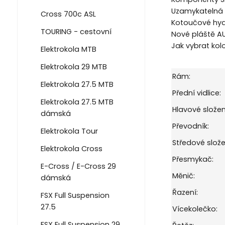
Uzamykatelná 
Cross 700c ASL
Kotoučové hyd
TOURING - cestovní
Nové pláště AU
Jak vybrat kol
Elektrokola MTB
Elektrokola 29 MTB
Rám:
Elektrokola 27.5 MTB
Přední vidlice:
Elektrokola 27.5 MTB
Hlavové složen
dámská
Převodník:
Elektrokola Tour
Středové slože
Elektrokola Cross
Přesmykač:
E-Cross / E-Cross 29
Měnič:
dámská
Řazení:
FSX Full Suspension
27.5
Vícekolečko:
FSX Full Suspension 29