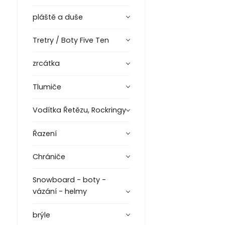
pláště a duše
Tretry / Boty Five Ten
zrcátka
Tlumiče
Vodítka Řetězu, Rockringy
Řazení
Chrániče
Snowboard - boty -
vázání - helmy
brýle