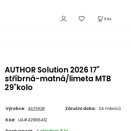
0
ks
AUTHOR Solution 2026 17"
stříbrná-matná/limeta MTB
29"kolo
Výrobce:
AUTHOR
Záruční doba:
24 měsíců
Kód:
UA#42966412
Dostupnost:
skladem 6 ks