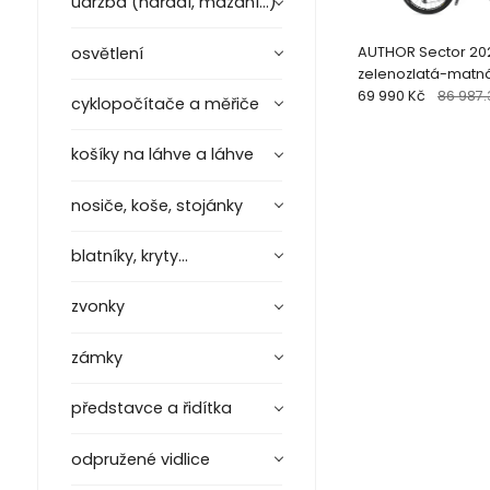
údržba (nářadí, mazání...)
osvětlení
AUTHOR Sector 202
zelenozlatá-matn
29"kolo
69 990 Kč
86 987.
cyklopočítače a měřiče
košíky na láhve a láhve
nosiče, koše, stojánky
blatníky, kryty...
zvonky
zámky
představce a řidítka
odpružené vidlice