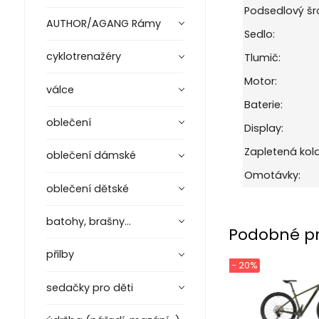
Podsedlový šr
AUTHOR/AGANG Rámy
Sedlo:
cyklotrenažéry
Tlumič:
Motor:
válce
Baterie:
oblečení
Display:
Zapletená kola
oblečení dámské
Omotávky:
oblečení dětské
batohy, brašny...
Podobné p
přilby
- 20%
sedačky pro děti