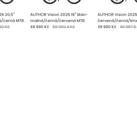
6 20,5"
AUTHOR Vision 2026 19" titan-
AUTHOR Vision 2025
á/černá MTB
matná/černá/červená MTB
červená/černá/lim
32 Kč
29"kolo
49 990 Kč
59 990.4 Kč
29"kolo
39 990 Kč
49 987.5