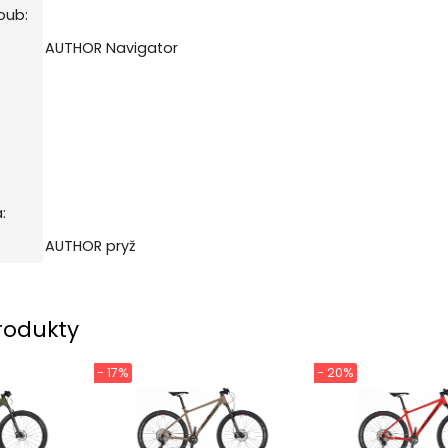
oub:
AUTHOR Navigator
:
AUTHOR pryž
rodukty
- 17%
- 20%