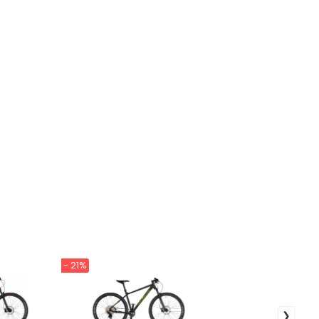
- 21%