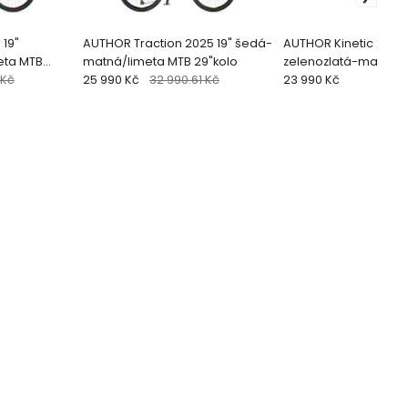
 19"
AUTHOR Traction 2025 19" šedá-
AUTHOR Kinetic 2026 
eta MTB
matná/limeta MTB 29"kolo
zelenozlatá-matná/
 Kč
25 990 Kč
32 990.61 Kč
černá/limeta MTB 2
23 990 Kč