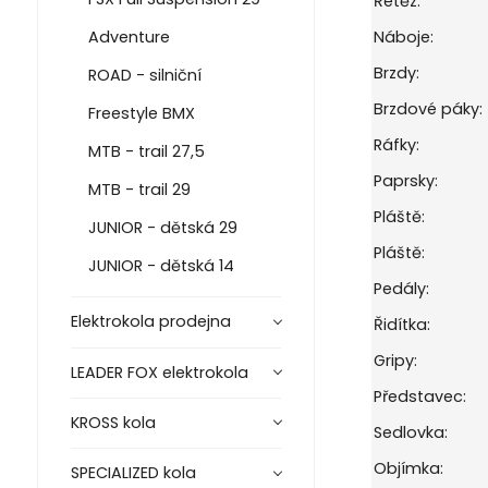
Řetěz:
Adventure
Náboje:
Brzdy:
ROAD - silniční
Brzdové páky:
Freestyle BMX
Ráfky:
MTB - trail 27,5
Paprsky:
MTB - trail 29
Pláště:
JUNIOR - dětská 29
Pláště:
JUNIOR - dětská 14
Pedály:
Elektrokola prodejna
Řidítka:
Gripy:
LEADER FOX elektrokola
Představec:
KROSS kola
Sedlovka:
Objímka:
SPECIALIZED kola