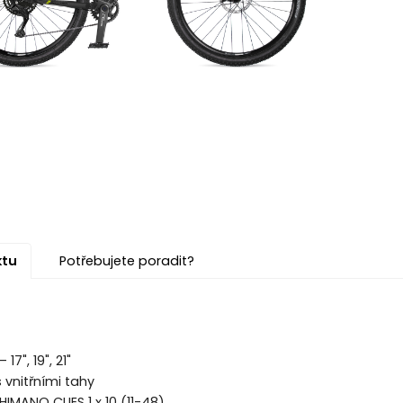
ktu
Potřebujete poradit?
17", 19", 21"
 vnitřními tahy
MANO CUES 1 x 10 (11-48)