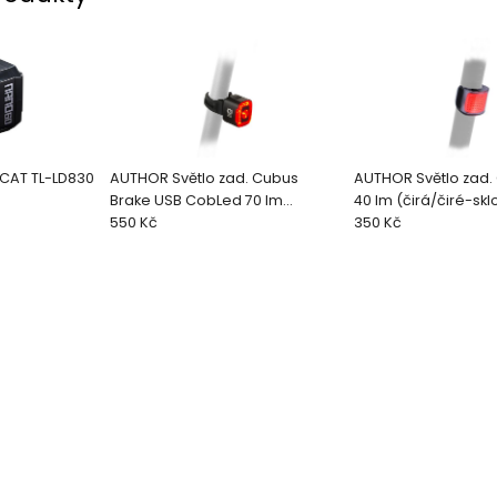
 CAT TL-LD830
AUTHOR Světlo zad. Cubus
AUTHOR Světlo zad.
Brake USB CobLed 70 lm
40 lm (čirá/čiré-skl
(černá/červ
550 Kč
350 Kč