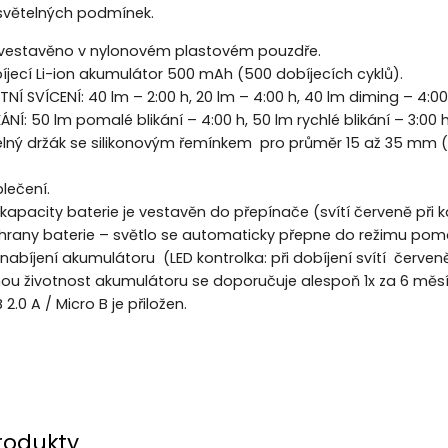
 světelných podmínek.
e vestavěno v nylonovém plastovém pouzdře.
íjecí Li-ion akumulátor 500 mAh (500 dobíjecích cyklů).
Í SVÍCENÍ: 40 lm – 2:00 h, 20 lm – 4:00 h, 40 lm diming – 4:00
KÁNÍ: 50 lm pomalé blikání – 4:00 h, 50 lm rychlé blikání – 3:00 h.
lný držák se silikonovým řemínkem pro průměr 15 až 35 mm (vh
blečení.
 kapacity baterie je vestavěn do přepínače (svítí červeně při 
rany baterie – světlo se automaticky přepne do režimu pomaléh
 nabíjení akumulátoru (LED kontrolka: při dobíjení svítí červeně
hou životnost akumulátoru se doporučuje alespoň 1x za 6 měsí
2.0 A / Micro B je přiložen.
rodukty