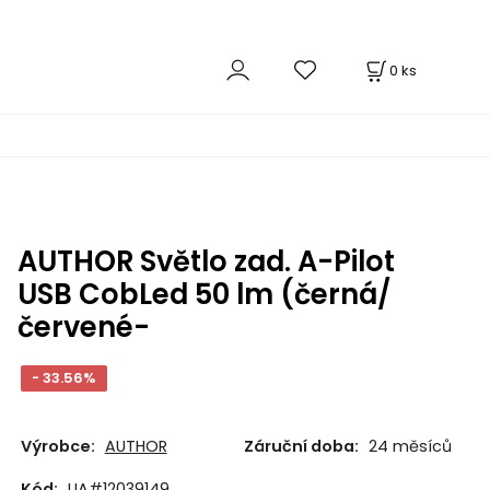
0
ks
AUTHOR Světlo zad. A-Pilot
USB CobLed 50 lm (černá/
červené-
- 33.56%
Výrobce:
AUTHOR
Záruční doba:
24 měsíců
Kód:
UA#12039149