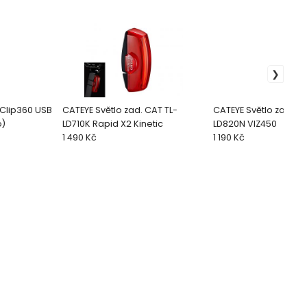
 Clip360 USB
CATEYE Světlo zad. CAT TL-
CATEYE Světlo zad. CA
o)
LD710K Rapid X2 Kinetic
LD820N VIZ450
1 490 Kč
1 190 Kč