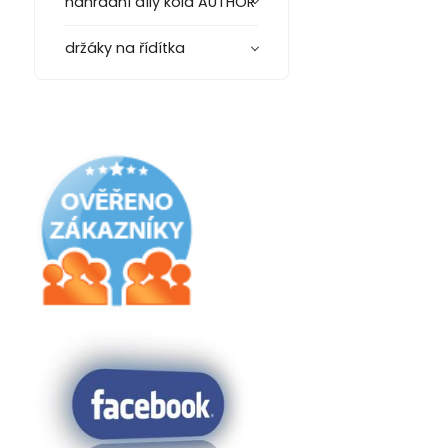
náhradní díly kola AUTHOR
držáky na řídítka