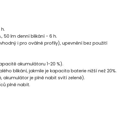
 h.
, 50 lm denní blikání - 6 h.
odný i pro oválné profily), upevnění bez použití
kapacitě akumulátoru 1-20 %).
o blikání, jakmile je kapacita baterie nižší než 20%.
, akumulátor je plně nabit svítí zeleně).
ců plně nabít.