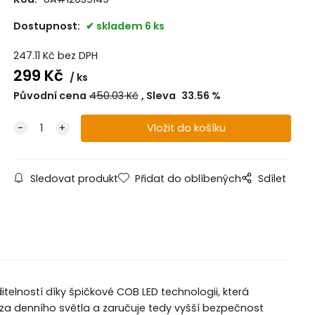
Dostupnost:
skladem 6 ks
247.11
Kč
bez DPH
299
Kč
ks
Původní cena
450.03
Kč
Sleva
33.56
%
Sledovat produkt
Přidat do oblíbených
Sdílet
telností díky špičkové COB LED technologii, která
 za denního světla a zaručuje tedy vyšší bezpečnost