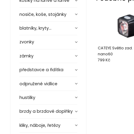
košíky na láhve a láhve
nosiče, koše, stojánky
blatníky, kryty...
zvonky
CATEYE Světlo zad.
nano60
zámky
799 Kč
představce a řidítka
odpružené vidlice
hustilky
brzdy a brzdové doplňky
kliky, náboje, řetězy