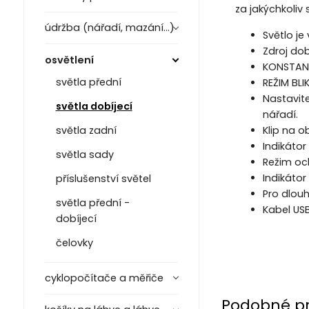
za jakýchkoliv
údržba (nářadí, mazání...)
Světlo j
Zdroj dob
osvětlení
KONSTANTN
světla přední
REŽIM BLI
Nastavite
světla dobíjecí
nářadí.
Klip na o
světla zadní
Indikátor
světla sady
Režim och
Indikátor
příslušenství světel
Pro dlou
světla přední -
Kabel USB 
dobíjecí
čelovky
cyklopočítače a měřiče
Podobné p