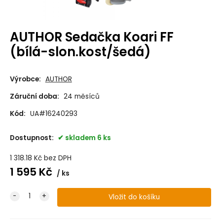
AUTHOR Sedačka Koari FF
(bílá-slon.kost/šedá)
Výrobce:
AUTHOR
Záruční doba:
24 měsíců
Kód:
UA#16240293
Dostupnost:
skladem 6 ks
1 318.18
Kč
bez DPH
1 595
Kč
ks