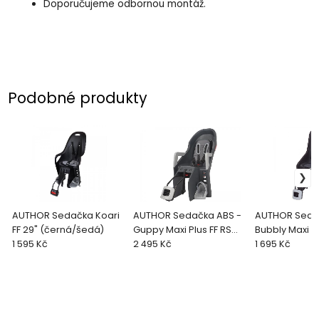
Doporučujeme odbornou montáž.
Podobné produkty
AUTHOR Sedačka Koari
AUTHOR Sedačka ABS -
AUTHOR Seda
FF 29" (černá/šedá)
Guppy Maxi Plus FF RS
Bubbly Maxi Pl
1 595 Kč
(šedá/stříbrná)
2 495 Kč
29"/700c (če
1 695 Kč