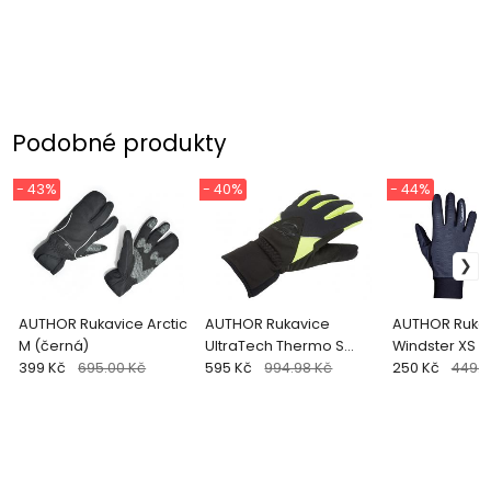
Podobné produkty
- 43%
- 40%
- 44%
AUTHOR Rukavice Arctic
AUTHOR Rukavice
AUTHOR Ruka
M (černá)
UltraTech Thermo S
Windster XS (
399 Kč
695.00 Kč
(černá/žlutá-neonová)
595 Kč
994.98 Kč
250 Kč
449.9