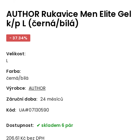
AUTHOR Rukavice Men Elite Gel
k/p L (černá/bílá)
- 37.34%
Velikost
:
L
Farba
:
černá/bílá
Výrobce:
AUTHOR
Záruční doba:
24 měsíců
Kód:
UA#07130590
Dostupnost:
skladem 6 pár
206.61
Kč
bez DPH