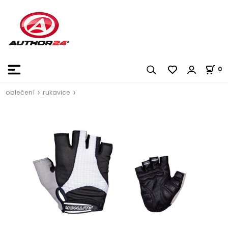
0
oblečení
rukavice