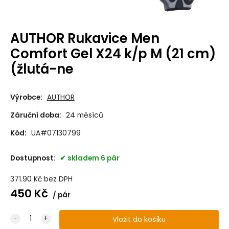
AUTHOR Rukavice Men
Comfort Gel X24 k/p M (21 cm)
(žlutá-ne
Výrobce:
AUTHOR
Záruční doba:
24 měsíců
Kód:
UA#07130799
Dostupnost:
skladem 6 pár
371.90
Kč
bez DPH
450
Kč
pár