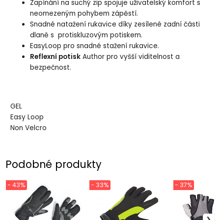
Zapínání na suchý zip spojuje uživatelský komfort s
neomezeným pohybem zápěstí.
Snadné natažení rukavice díky zesílené zadní části
dlaně s protiskluzovým potiskem.
EasyLoop pro snadné stažení rukavice.
Reflexní potisk
Author pro vyšší viditelnost a
bezpečnost.
GEL
Easy Loop
Non Velcro
Podobné produkty
- 43%
- 33%
- 37%