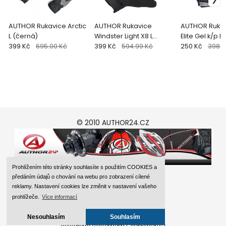
AUTHOR Rukavice Arctic
AUTHOR Rukavice
AUTHOR Ruka
L (černá)
Windster Light X8 L
Elite Gel k/p L
399 Kč
695.00 Kč
(černá/žlutá-neonová)
399 Kč
594.99 Kč
250 Kč
398.9
© 2010 AUTHOR24.CZ
Prohlížením této stránky souhlasíte s použitím COOKIES a
předáním údajů o chování na webu pro zobrazení cílené
reklamy. Nastavení cookies lze změnit v nastavení vašeho
prohlížeče.
Více informací
Nesouhlasím
Souhlasím