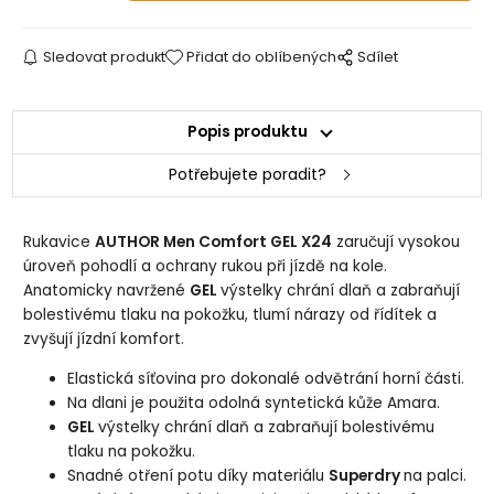
Sledovat produkt
Přidat do oblíbených
Sdílet
Popis produktu
Potřebujete poradit?
Rukavice
AUTHOR Men Comfort GEL X24
zaručují vysokou
úroveň pohodlí a ochrany rukou při jízdě na kole.
Anatomicky navržené
GEL
výstelky chrání dlaň a zabraňují
bolestivému tlaku na pokožku, tlumí nárazy od řídítek a
zvyšují jízdní komfort.
Elastická síťovina pro dokonalé odvětrání horní části.
Na dlani je použita odolná syntetická kůže Amara.
GEL
výstelky chrání dlaň a zabraňují bolestivému
tlaku na pokožku.
Snadné otření potu díky materiálu
Superdry
na palci.