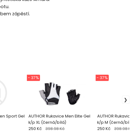
potu.
ybem zápěstí.
- 37%
- 37%
en Sport Gel
AUTHOR Rukavice Men Elite Gel
AUTHOR Rukavice Men 
k/p XL (černá/bílá)
k/p M (černá/bílá)
250 Kč
398.98 Kč
250 Kč
398.98 Kč