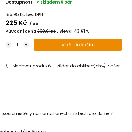
Dostupnost:
skladem 6 pár
185.95
Kč
bez DPH
225
Kč
pár
Původní cena
399.01
Kč
Sleva
43.61
%
Sledovat produkt
Přidat do oblíbených
Sdílet
ky jsou umístěny na namáhaných místech pro tlumení
 syntetická kůže Amara.