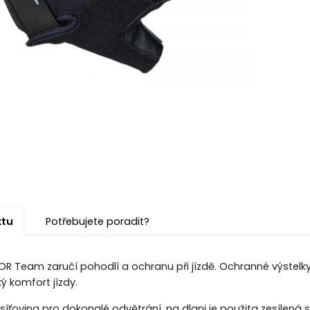
ktu
Potřebujete poradit?
OR Team zaručí pohodlí a ochranu při jízdě. Ochranné výstel
ý komfort jízdy.
 síťovina pro dokonalé odvětrání, na dlani je použita zesílená