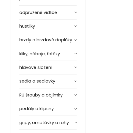
odpružené vidlice
hustilky
brzdy a brzdové doplňky
kliky, náboje, řetězy
hlavové složení
sedla a sedlovky
RU šrouby a objímky
pedály a klipsny
gripy, omotávky a rohy