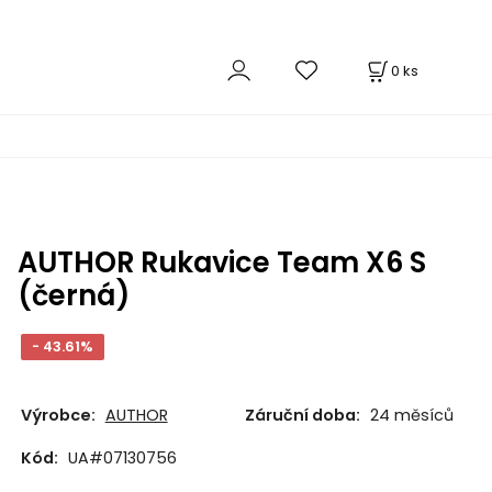
0
ks
AUTHOR Rukavice Team X6 S
(černá)
- 43.61%
Výrobce:
AUTHOR
Záruční doba:
24 měsíců
Kód:
UA#07130756