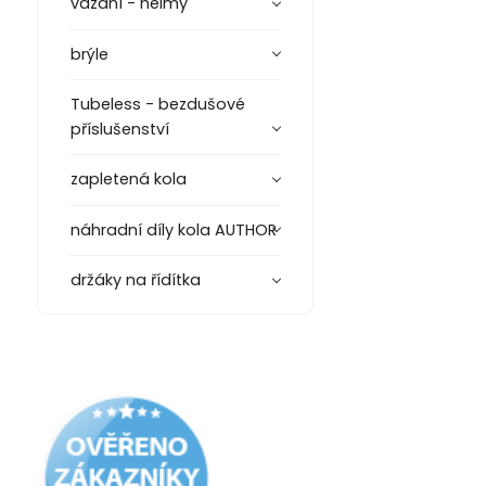
vázání - helmy
brýle
Tubeless - bezdušové
příslušenství
zapletená kola
náhradní díly kola AUTHOR
držáky na řídítka