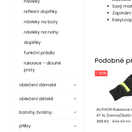
návleky
Savý mate
reflexní doplňky
Zapínání
EasyLoop
návleky na boty
návleky na nohy
doplňky
funkční prádlo
Podobné p
rukavice - dlouhé
prsty
- 33%
oblečení dámské
oblečení dětské
AUTHOR Rukavice W
batohy, brašny...
X7 XL (černá/žlut
399 Kč
594.99 Kč
přilby