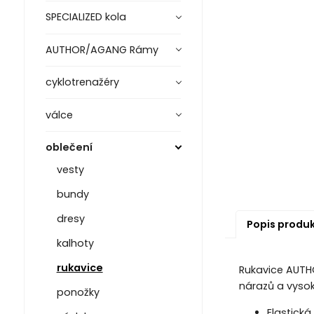
SPECIALIZED kola
AUTHOR/AGANG Rámy
cyklotrenažéry
válce
oblečení
vesty
bundy
dresy
Popis produ
kalhoty
rukavice
Rukavice AUTH
nárazů a vysok
ponožky
Elastická