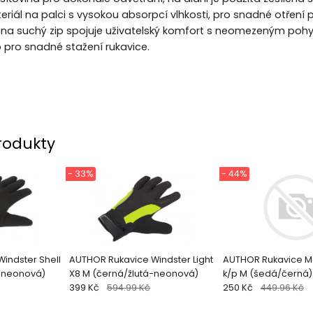
riál na palci s vysokou absorpcí vlhkosti, pro snadné otření 
 na suchý zip spojuje uživatelský komfort s neomezeným poh
 pro snadné stažení rukavice.
rodukty
- 33%
- 44%
indster Shell
AUTHOR Rukavice Windster Light
AUTHOR Rukavice M
á-neonová)
X8 M (černá/žlutá-neonová)
k/p M (šedá/černá)
399 Kč
594.99 Kč
250 Kč
449.96 Kč