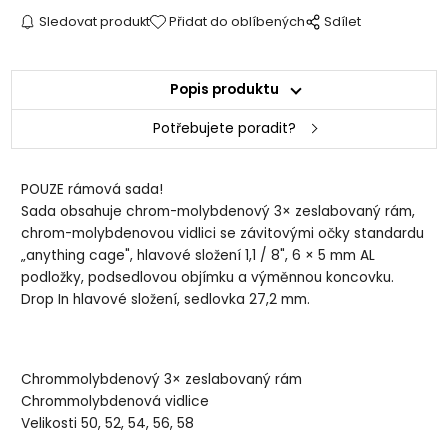
Sledovat produkt
Přidat do oblíbených
Sdílet
Popis produktu
Potřebujete poradit?
POUZE rámová sada!
Sada obsahuje chrom-molybdenový 3× zeslabovaný rám,
chrom-molybdenovou vidlici se závitovými očky standardu
„anything cage", hlavové složení 1,1 / 8", 6 × 5 mm AL
podložky, podsedlovou objímku a výměnnou koncovku.
Drop In hlavové složení, sedlovka 27,2 mm.
Chrommolybdenový 3× zeslabovaný rám
Chrommolybdenová vidlice
Velikosti 50, 52, 54, 56, 58