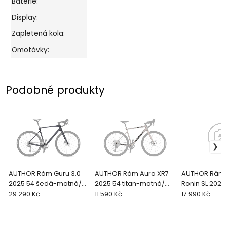
Baterie:
Display:
Zapletená kola:
Omotávky:
Podobné produkty
AUTHOR Rám Guru 3.0
AUTHOR Rám Aura XR7
AUTHOR Rám+
2025 54 šedá-matná/
2025 54 titan-matná/
Ronin SL 2021
černá GP2025
29 290 Kč
černá GP2025
11 590 Kč
matná/měděn
17 990 Kč