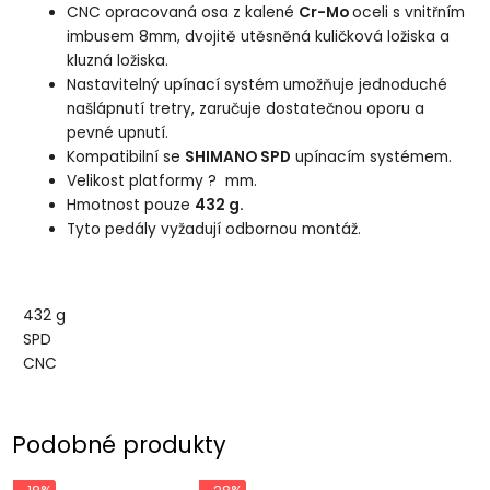
CNC opracovaná osa z kalené
Cr-Mo
oceli s vnitřním
imbusem 8mm, dvojitě utěsněná kuličková ložiska a
kluzná ložiska.
Nastavitelný upínací systém umožňuje jednoduché
našlápnutí tretry, zaručuje dostatečnou oporu a
pevné upnutí.
Kompatibilní se
SHIMANO SPD
upínacím systémem.
Velikost platformy ? mm.
Hmotnost pouze
432 g.
Tyto pedály vyžadují odbornou montáž.
432 g
SPD
CNC
Podobné produkty