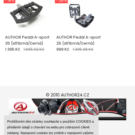
- 18%
- 28%
AUTHOR Pedál A-sport
AUTHOR Pedál A-sport
35 (stříbrná/černá)
25 (stříbrná/černá)
1 395 Kč
1 695.02 Kč
999 Kč
1 395.06 Kč
© 2010 AUTHOR24.CZ
Prohlížením této stránky souhlasíte s použitím COOKIES a
předáním údajů o chování na webu pro zobrazení cílené
reklamy. Nastavení cookies lze změnit v nastavení vašeho