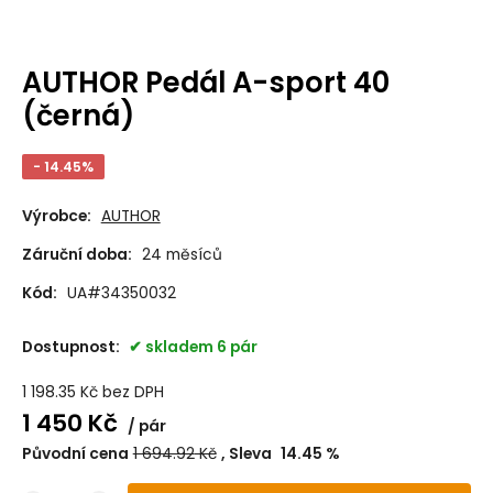
AUTHOR Pedál A-sport 40
(černá)
- 14.45%
Výrobce:
AUTHOR
Záruční doba:
24 měsíců
Kód:
UA#34350032
Dostupnost:
skladem 6 pár
1 198.35
Kč
bez DPH
1 450
Kč
pár
Původní cena
1 694.92
Kč
Sleva
14.45
%