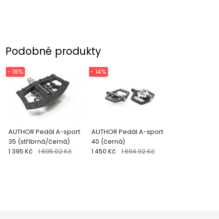
Podobné produkty
- 18%
- 14%
AUTHOR Pedál A-sport
AUTHOR Pedál A-sport
35 (stříbrná/černá)
40 (černá)
1 395 Kč
1 695.02 Kč
1 450 Kč
1 694.92 Kč