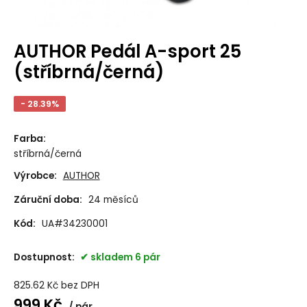
AUTHOR Pedál A-sport 25
(stříbrná/černá)
- 28.39%
Farba
:
stříbrná/černá
Výrobce:
AUTHOR
Záruční doba:
24 měsíců
Kód:
UA#34230001
Dostupnost:
skladem 6 pár
825.62
Kč
bez DPH
999
Kč
pár