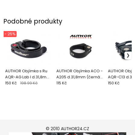
Podobné produkty
- 25%
AUTHOR Objímka s Ru
AUTHOR Objímka ACO -
AUTHOR Objím
AQR-AG Lab I d.31,8mm
A205 d.31,8mm (černá-
AQR-C13 d.3
(černá-lesk)
150 Kč
198.99 Kč
matná)
115 Kč
(černá-matn
150 Kč
© 2010 AUTHOR24.CZ