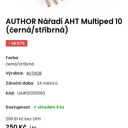
AUTHOR Nářadí AHT Multiped 10
(černá/stříbrná)
- 28.57%
Farba
:
černá/stříbrná
Výrobce:
AUTHOR
Záruční doba:
24 měsíců
Kód:
UA#10000063
Dostupnost:
skladem 6 ks
206.61
Kč
bez DPH
250
Kč
ks