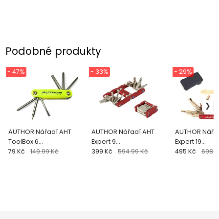
Podobné produkty
- 47%
- 33%
- 29%
AUTHOR Nářadí AHT
AUTHOR Nářadí AHT
AUTHOR Nářa
ToolBox 6
Expert 9
Expert 19
(signální.žlutá/černá)
79 Kč
149.99 Kč
(červená/stříbrná)
399 Kč
594.99 Kč
(červená/stří
495 Kč
698.9