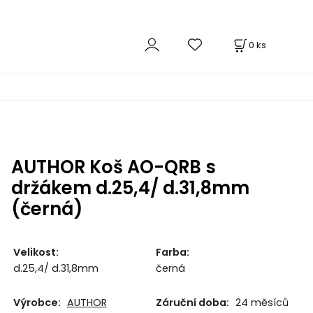
0
ks
AUTHOR Koš AO-QRB s
držákem d.25,4/ d.31,8mm
(černá)
Velikost
:
Farba
:
d.25,4/ d.31,8mm
černá
Výrobce:
AUTHOR
Záruční doba:
24 měsíců