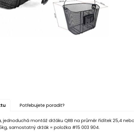
ktu
Potřebujete poradit?
ka, jednoduchá montáž držáku QRB na průměr řídítek 25,4 nebo
5kg, samostatný držák = položka #15 003 904.