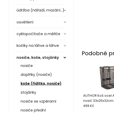
údržba (nářadí, mazání...)
osvětlení
cyklopočítače a měřiče
košíky na láhve a láhve
Podobné p
nosiče, koše, stojánky
nosiče
doplňky (nosiče)
koše (řídítka, nosiče)
stojánky
AUTHOR Koš ocel 
nosič 33x25x32cm
nosiče se vzpěrami
499 Kč
nosiče přední