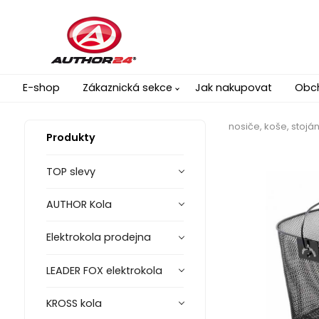
E-shop
Zákaznická sekce
Jak nakupovat
Obc
nosiče, koše, stojá
Produkty
TOP slevy
AUTHOR Kola
Elektrokola prodejna
LEADER FOX elektrokola
KROSS kola