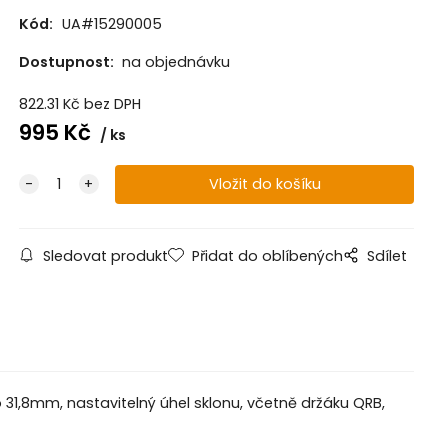
Kód:
UA#15290005
Dostupnost:
na objednávku
822.31
Kč
bez DPH
995
Kč
ks
Sledovat produkt
Přidat do oblíbených
Sdílet
 31,8mm, nastavitelný úhel sklonu, včetně držáku QRB,