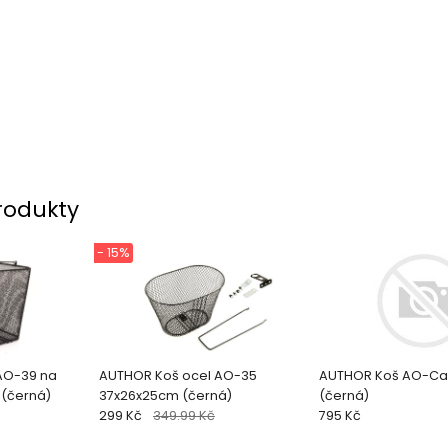
rodukty
- 15%
AO-39 na
AUTHOR Koš ocel AO-35
AUTHOR Koš AO-Car
 (černá)
37x26x25cm (černá)
(černá)
299 Kč
349.99 Kč
795 Kč