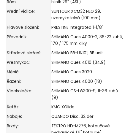
Rám:
hliník 29" (ASL)
Přední vidlice:
SUNTOUR XCM32 NLO 29,
uzamykatelná (100 mm)
Hlavové složení:
PRESTINE Integrated 1-1/8"
Převodník:
SHIMANO Cues 4000-2, 36-22 zubů,
170 / 175 mm kliky
Středové složení:
SHIMANO BB-UN101, BB unit
Přesmykač:
SHIMANO Cues 4010 (34.9)
Měnič:
SHIMANO Cues 3020
Řazení:
SHIMANO Cues 4000 (18)
Vícekolečko:
SHIMANO CS-LG300-9, 11-36 zubů
(9)
Řetěz:
KMC XGlide
Náboje:
QUANDO Disc, 32 děr
Brzdy:
TEKTRO HD-M276, kotoučové
hydraulické (6" kotouče)