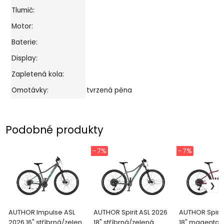
Tlumič:
Motor:
Baterie:
Display:
Zapletená kola:
Omotávky:
tvrzená pěna
Podobné produkty
- 7%
- 7%
AUTHOR Impulse ASL
AUTHOR Spirit ASL 2026
AUTHOR Spirit
2026 16" stříbrná/zelená
18" stříbrná/zelená
18" magenta