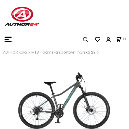
0
AUTHOR Kola
MTB - dámská sportovní horská 29