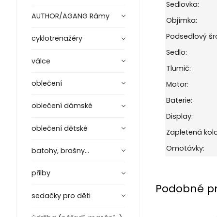
Sedlovka:
AUTHOR/AGANG Rámy
Objímka:
Podsedlový šr
cyklotrenažéry
Sedlo:
válce
Tlumič:
oblečení
Motor:
Baterie:
oblečení dámské
Display:
oblečení dětské
Zapletená kola
Omotávky:
batohy, brašny...
přilby
Podobné p
sedačky pro děti