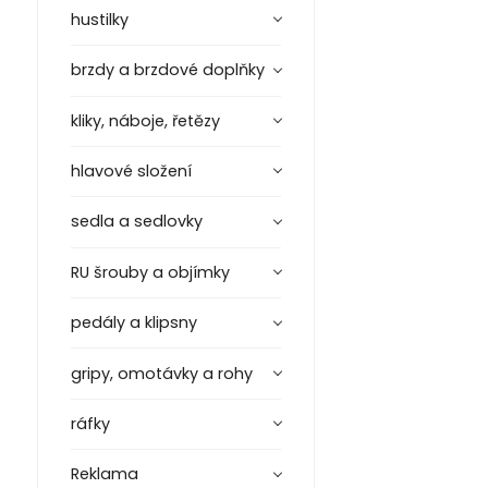
hustilky
brzdy a brzdové doplňky
kliky, náboje, řetězy
hlavové složení
sedla a sedlovky
RU šrouby a objímky
pedály a klipsny
gripy, omotávky a rohy
ráfky
Reklama