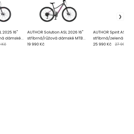
 2025 16"
AUTHOR Solution ASL 2026 16"
AUTHOR Spirit ASL 202
ená dámské
stříbrná/růžová dámské MTB
stříbrná/zelená dám
3 Kč
29"k
19 990 Kč
29"kol
25 990 Kč
27 991.38 