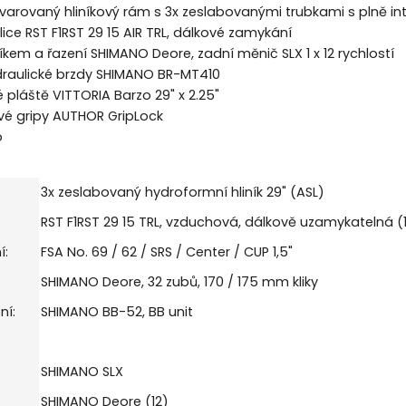
varovaný hliníkový rám s 3x zeslabovanými trubkami s plně 
ice RST F1RST 29 15 AIR TRL, dálkové zamykání
íkem a řazení SHIMANO Deore, zadní měnič SLX 1 x 12 rychlostí
raulické brzdy SHIMANO BR-MT410
 pláště VITTORIA Barzo 29" x 2.25"
vé gripy AUTHOR GripLock
o
3x zeslabovaný hydroformní hliník 29" (ASL)
RST F1RST 29 15 TRL, vzduchová, dálkově uzamykatelná 
í:
FSA No. 69 / 62 / SRS / Center / CUP 1,5"
SHIMANO Deore, 32 zubů, 170 / 175 mm kliky
ní:
SHIMANO BB-52, BB unit
SHIMANO SLX
SHIMANO Deore (12)