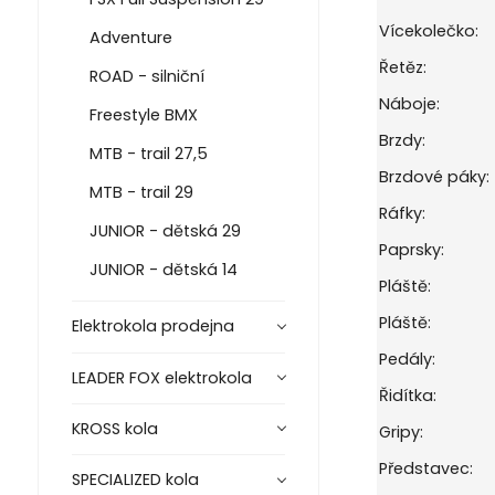
Vícekolečko:
Adventure
Řetěz:
ROAD - silniční
Náboje:
Freestyle BMX
Brzdy:
MTB - trail 27,5
Brzdové páky:
MTB - trail 29
Ráfky:
JUNIOR - dětská 29
Paprsky:
JUNIOR - dětská 14
Pláště:
Pláště:
Elektrokola prodejna
Pedály:
LEADER FOX elektrokola
Řidítka:
KROSS kola
Gripy:
Představec:
SPECIALIZED kola