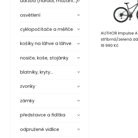
údržba (nářadí, mazání...)
osvětlení
cyklopočítače a měřiče
AUTHOR Impulse AS
stříbrná/zelená 
košíky na láhve a láhve
29"ko
16 990 Kč
nosiče, koše, stojánky
blatníky, kryty...
zvonky
zámky
představce a řidítka
odpružené vidlice