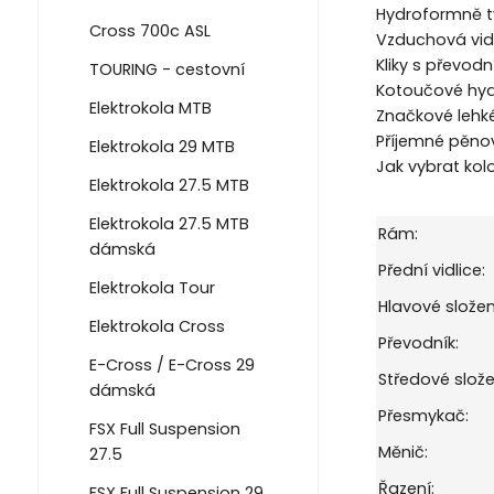
Hydroformně t
Cross 700c ASL
Vzduchová vidl
Kliky s převodn
TOURING - cestovní
Kotoučové hyd
Elektrokola MTB
Značkové lehké
Příjemné pěno
Elektrokola 29 MTB
Jak vybrat kol
Elektrokola 27.5 MTB
Elektrokola 27.5 MTB
Rám:
dámská
Přední vidlice:
Elektrokola Tour
Hlavové složen
Elektrokola Cross
Převodník:
E-Cross / E-Cross 29
Středové slože
dámská
Přesmykač:
FSX Full Suspension
Měnič:
27.5
Řazení:
FSX Full Suspension 29