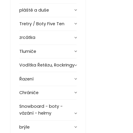
pláště a duše
Tretry / Boty Five Ten
zrcátka
Tlumiče
Vodítka Řetězu, Rockringy
Řazení
Chrániče
Snowboard - boty -
vázání - helmy
brýle