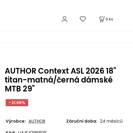
0
ks
AUTHOR Context ASL 2026 18"
titan-matná/černá dámské
MTB 29"
- 21.06%
Výrobce:
AUTHOR
Záruční doba:
24 měsíců
Kód:
UA#42968011