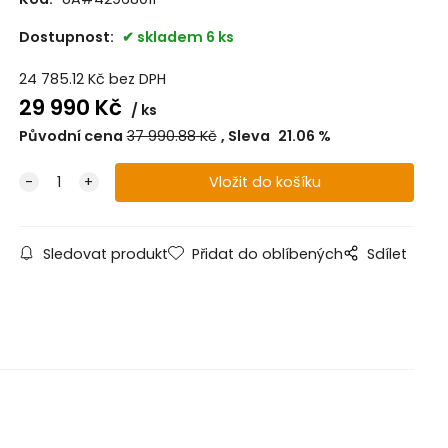
Dostupnost:
skladem 6 ks
24 785.12
Kč
bez DPH
29 990
Kč
ks
Původní cena
37 990.88
Kč
Sleva
21.06
%
Sledovat produkt
Přidat do oblíbených
Sdílet