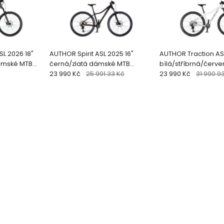
L 2026 18"
AUTHOR Spirit ASL 2025 16"
AUTHOR Traction ASL
dámské MTB
černá/zlatá dámské MTB
bílá/stříbrná/červ
29"kolo
23 990 Kč
25 991.33 Kč
MT
23 990 Kč
31 990.9