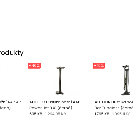
rodukty
- 46%
- 10%
žní AAP Air
AUTHOR Hustilka nožní AAP
AUTHOR Hustilka nož
rná/šedá)
Power Jet 3 X1 (černá)
Bar Tubeless (čern
695 Kč
1 294.95 Kč
1 795 Kč
1 995.11 Kč