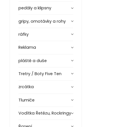
pedály a klipsny
gripy, omotávky a rohy
ráfky
Reklama
pláště a duše
Tretry / Boty Five Ten
zrcátka
Tlumiče
Vodítka Řetězu, Rockringy
Řazení