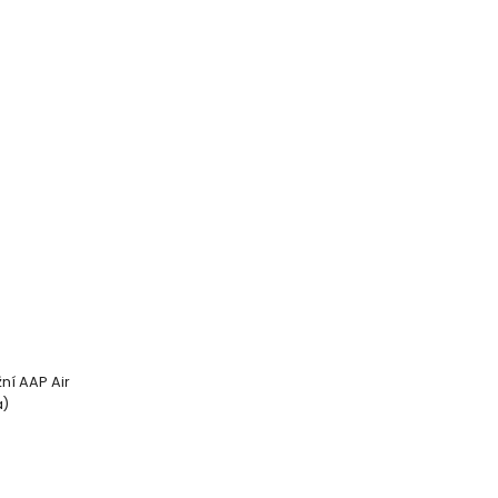
ní AAP Air
á)