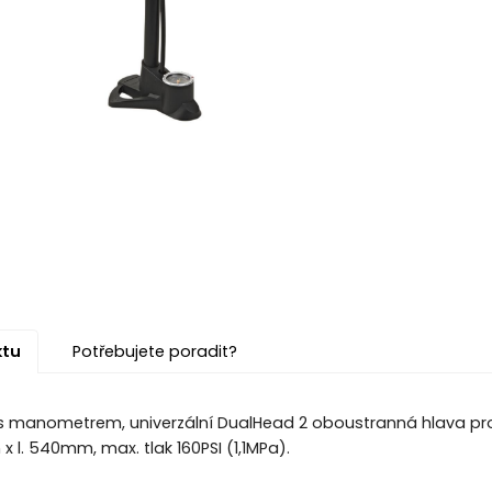
ktu
Potřebujete poradit?
 s manometrem, univerzální DualHead 2 oboustranná hlava pro 
 l. 540mm, max. tlak 160PSI (1,1MPa).