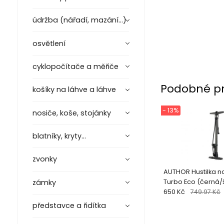
údržba (nářadí, mazání...)
osvětlení
cyklopočítače a měřiče
Podobné p
košíky na láhve a láhve
- 13%
nosiče, koše, stojánky
blatníky, kryty...
zvonky
AUTHOR Hustilka no
Turbo Eco (če
zámky
650 Kč
749.97 Kč
představce a řidítka