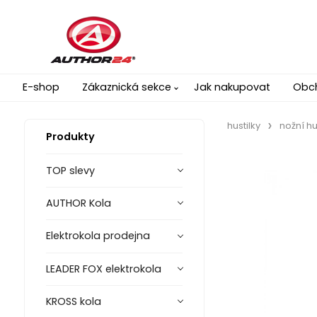
E-shop
Zákaznická sekce
Jak nakupovat
Obc
hustilky
nožní hu
Produkty
TOP slevy
AUTHOR Kola
Elektrokola prodejna
LEADER FOX elektrokola
KROSS kola