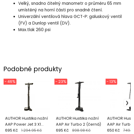
Velký, snadno čitelný manometr o průměru 65 mm
umístěný na horní části pro snadné čtení.
Univerzální ventilová hlava GCT-P: galuskový ventil
(FV) a Dunlop ventil (DV).
Max.tlak 260 psi
Podobné produkty
- 46%
- 23%
- 13%
AUTHOR Hustilka nožní
AUTHOR Hustilka nožní
AUTHOR Hustil
AAP Power Jet 3 X1
AAP Air Turbo 2 (černá)
AAP Air Turbo
(černá)
695 Kč
1 294.95 Kč
695 Kč
898.98 Kč
(černá/šedá)
650 Kč
749.9