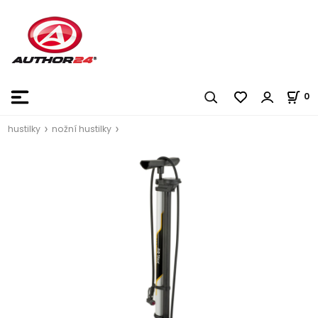
0
hustilky
nožní hustilky