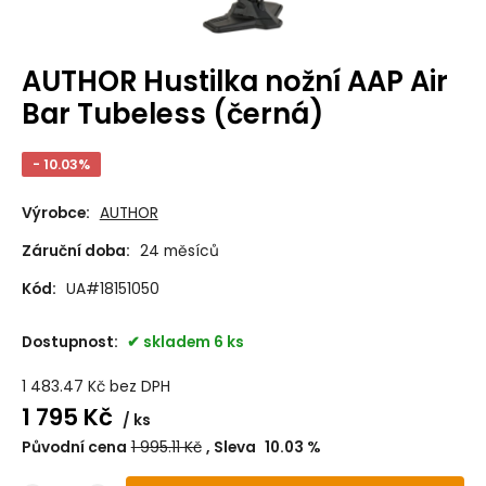
AUTHOR Hustilka nožní AAP Air
Bar Tubeless (černá)
- 10.03%
Výrobce:
AUTHOR
Záruční doba:
24 měsíců
Kód:
UA#18151050
Dostupnost:
skladem 6 ks
1 483.47
Kč
bez DPH
1 795
Kč
ks
Původní cena
1 995.11
Kč
Sleva
10.03
%