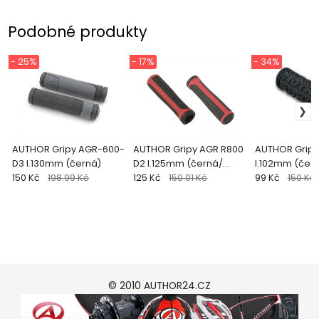
Podobné produkty
- 25%
- 17%
- 34%
AUTHOR Gripy AGR-600-
AUTHOR Gripy AGR R800
AUTHOR Gripy
D3 l.130mm (černá)
D2 l.125mm (černá/
l.102mm (čer
150 Kč
198.99 Kč
červená)
125 Kč
150.01 Kč
99 Kč
150 Kč
© 2010 AUTHOR24.CZ