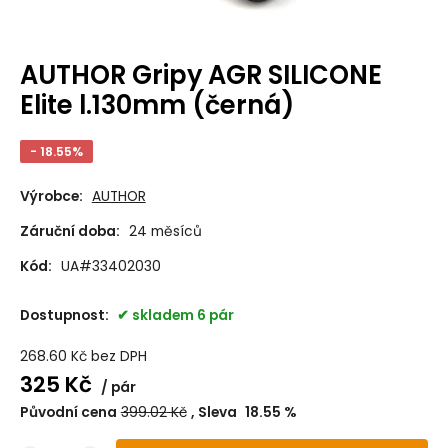
AUTHOR Gripy AGR SILICONE
Elite l.130mm (černá)
- 18.55%
Výrobce:
AUTHOR
Záruční doba:
24 měsíců
Kód:
UA#33402030
Dostupnost:
skladem 6 pár
268.60
Kč
bez DPH
325
Kč
pár
Původní cena
399.02
Kč
Sleva
18.55
%