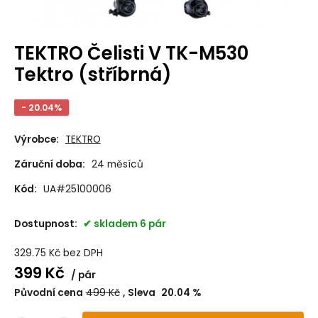
TEKTRO Čelisti V TK-M530
Tektro (stříbrná)
- 20.04%
Výrobce:
TEKTRO
Záruční doba:
24 měsíců
Kód:
UA#25100006
Dostupnost:
skladem 6 pár
329.75
Kč
bez DPH
399
Kč
pár
Původní cena
499
Kč
Sleva
20.04
%