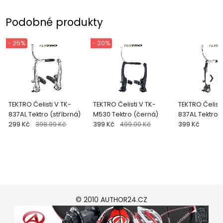
Podobné produkty
- 25%
- 20%
TEKTRO Čelisti V TK-
TEKTRO Čelisti V TK-
TEKTRO Čelisti
837AL Tektro (stříbrná)
M530 Tektro (černá)
837AL Tektro 
299 Kč
398.99 Kč
399 Kč
499.00 Kč
399 Kč
© 2010 AUTHOR24.CZ