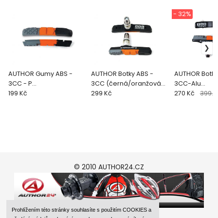
- 32%
AUTHOR Gumy ABS -
AUTHOR Botky ABS -
AUTHOR Botky
3CC - P
3CC (černá/oranžová/
3CC-Alu
(černá/oranžová/šedá)
199 Kč
šedá)
299 Kč
(černá/oranž
270 Kč
399.0
© 2010 AUTHOR24.CZ
Prohlížením této stránky souhlasíte s použitím COOKIES a