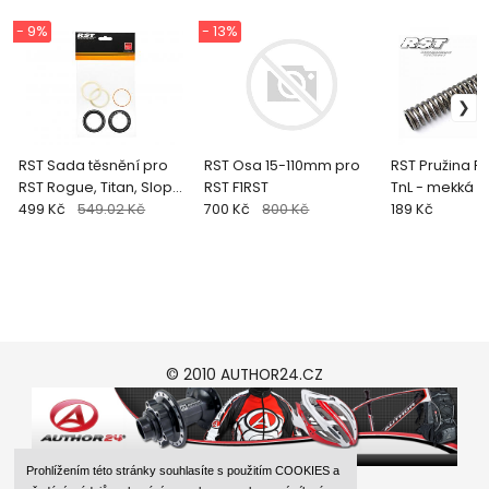
- 9%
- 13%
RST Sada těsnění pro
RST Osa 15-110mm pro
RST Pružina 
RST Rogue, Titan, Slope
RST F1RST
TnL - mekká
34mm
499 Kč
549.02 Kč
700 Kč
800 Kč
189 Kč
© 2010 AUTHOR24.CZ
Prohlížením této stránky souhlasíte s použitím COOKIES a