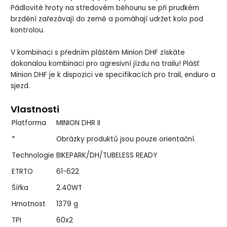
Pádlovité hroty na středovém běhounu se při prudkém
brzdění zařezávají do země a pomáhají udržet kolo pod
kontrolou.
V kombinaci s předním pláštěm Minion DHF získáte
dokonalou kombinaci pro agresivní jízdu na trailu! Plášť
Minion DHF je k dispozici ve specifikacích pro trail, enduro a
sjezd.
Vlastnosti
Platforma
MINION DHR II
*
Obrázky produktů jsou pouze orientační.
Technologie
BIKEPARK/DH/TUBELESS READY
ETRTO
61-622
Šířka
2.40WT
Hmotnost
1379 g
TPI
60x2