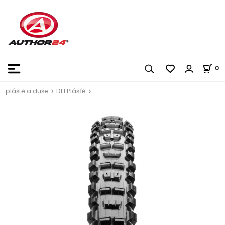
0
pláště a duše
DH Plášťě