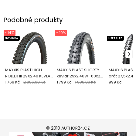
Podobné produkty
- 14%
- 10%
NOVINKA
UŠETŘÍTE
MAXXIS PLÁŠŤ HIGH
MAXXIS PLÁŠŤ SHORTY
MAXXIS PLÁŠŤ
ROLLER III 29X2.40 KEVLAR
kevlar 29x2.40WT 60x2
drát 27,5x2.4
3CG/DH/TR
1 769 Kč
2 056.98 Kč
TPI 3CG/DH/TR
1 799 Kč
1 998.89 Kč
Super Tacky b
999 Kč
© 2010 AUTHOR24.CZ