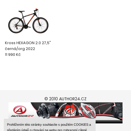
Kross HEXAGON 2.0 27,5"
černá/org 2022
11 990 Kč
© 2010 AUTHOR24.CZ
Prohlížením této stránky souhlasíte s použitím COOKIES a
předáním údajů o chování na webu pro zobrazení cílené