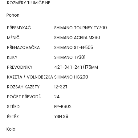
ROZMĚRY TLUMIČE
NE
Pohon
PŘESMYKAČ
SHIMANO TOURNEY TY700
MĚNIČ
SHIMANO ACERA M360
PŘEHAZOVAČKA
SHIMANO ST-EF505
KLIKY
SHIMANO TY301
PŘEVODNÍKY
42T-34T-24T/175MM
KAZETA / VOLNOBĚŽKA
SHIMANO HG200
ROZSAH KAZETY
12-32T
POČET PŘEVODŮ
24
STŘED
FP-B902
ŘETĚZ
YBN S8
Kola