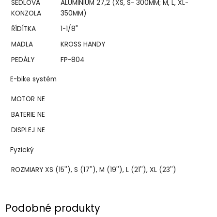
SEDLOVÁ
ALUMINIUM 27,2 (XS, S- 300MM; M, L, XL-
KONZOLA
350MM)
ŘÍDÍTKA
1-1/8"
MADLA
KROSS HANDY
PEDÁLY
FP-804
E-bike systém
MOTOR
NE
BATERIE
NE
DISPLEJ
NE
Fyzický
ROZMIARY
XS (15''), S (17''), M (19''), L (21''), XL (23'')
Podobné produkty