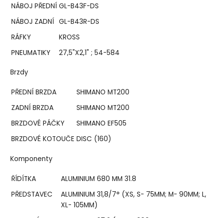
NÁBOJ PŘEDNÍ
GL-B43F-DS
NÁBOJ ZADNÍ
GL-B43R-DS
RÁFKY
KROSS
PNEUMATIKY
27,5"X2,1" ; 54-584
Brzdy
PŘEDNÍ BRZDA
SHIMANO MT200
ZADNÍ BRZDA
SHIMANO MT200
BRZDOVÉ PÁČKY
SHIMANO EF505
BRZDOVÉ KOTOUČE
DISC (160)
Komponenty
ŘÍDÍTKA
ALUMINIUM 680 MM 31.8
PŘEDSTAVEC
ALUMINIUM 31,8/7° (XS, S- 75MM; M- 90MM; L,
XL- 105MM)