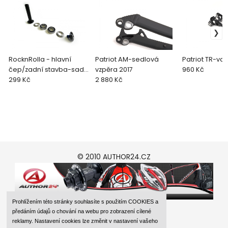
RocknRolla - hlavní
Patriot AM-sedlová
Patriot TR-va
čep/zadní stavba-sada
vzpěra 2017
960 Kč
2011
299 Kč
2 880 Kč
© 2010 AUTHOR24.CZ
Prohlížením této stránky souhlasíte s použitím COOKIES a
předáním údajů o chování na webu pro zobrazení cílené
reklamy. Nastavení cookies lze změnit v nastavení vašeho