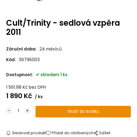
Cult/Trinity - sedlová vzpěra
2011
Záruční doba:
24 měsíců
Kód:
39795003
Dostupnost:
skladem 1 ks
1 561.98
Kč
bez DPH
1 890
Kč
ks
Sledovat produkt
Přidat do oblíbených
Sdílet