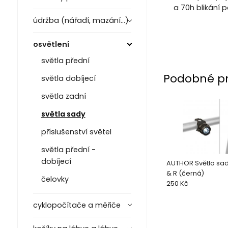
a 70h blikání 
údržba (nářadí, mazání...)
osvětlení
světla přední
Podobné p
světla dobíjecí
světla zadní
světla sady
příslušenství světel
světla přední -
dobíjecí
AUTHOR Světlo sad
& R (černá)
čelovky
250 Kč
cyklopočítače a měřiče