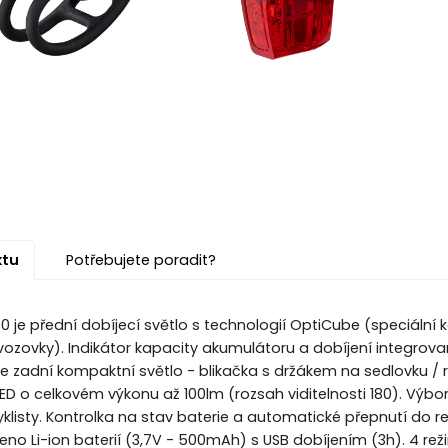
ktu
Potřebujete poradit?
 je přední dobíjecí světlo s technologií OptiCube (speciální 
 vozovky). Indikátor kapacity akumulátoru a dobíjení integrov
je zadní kompaktní světlo - blikačka s držákem na sedlovku / 
ED o celkovém výkonu až 100lm (rozsah viditelnosti 180). Výborn
klisty. Kontrolka na stav baterie a automatické přepnutí do re
eno Li-ion baterií (3,7V - 500mAh) s USB dobíjením (3h). 4 režim