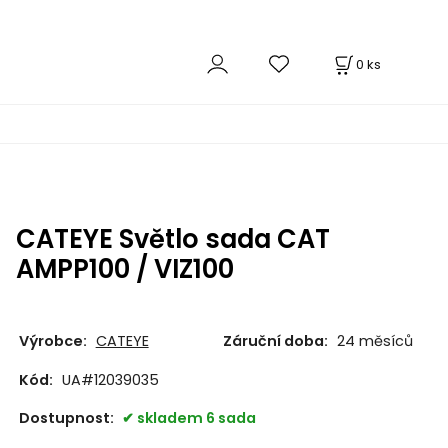
0
ks
CATEYE Světlo sada CAT
AMPP100 / VIZ100
Výrobce:
CATEYE
Záruční doba:
24 měsíců
Kód:
UA#12039035
Dostupnost:
skladem 6 sada