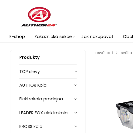
E-shop
Zákaznická sekce
Jak nakupovat
Obc
osvětlení
světla
Produkty
TOP slevy
AUTHOR Kola
Elektrokola prodejna
LEADER FOX elektrokola
KROSS kola