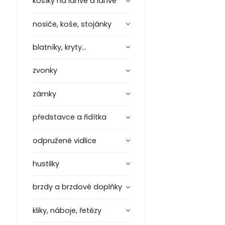
košíky na láhve a láhve
nosiče, koše, stojánky
blatníky, kryty...
zvonky
zámky
představce a řidítka
odpružené vidlice
hustilky
brzdy a brzdové doplňky
kliky, náboje, řetězy