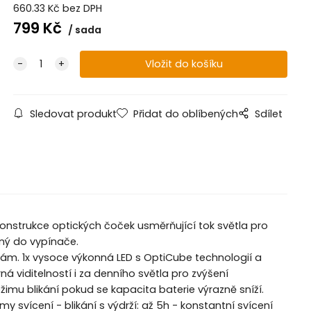
660.33
Kč
bez DPH
799
Kč
sada
Sledovat produkt
Přidat do oblíbených
Sdílet
konstrukce optických čoček usměrňující tok světla pro
aný do vypínače.
rám. 1x vysoce výkonná LED s OptiCube technologií a
á viditelností i za denního světla pro zvýšení
žimu blikání pokud se kapacita baterie výrazně sníží.
y svícení - blikání s výdrží: až 5h - konstantní svícení