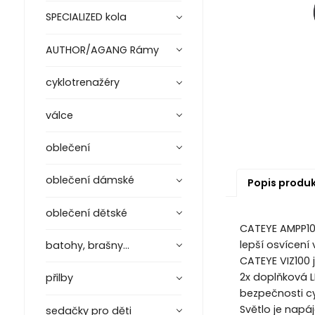
SPECIALIZED kola
AUTHOR/AGANG Rámy
cyklotrenažéry
válce
oblečení
oblečení dámské
Popis produ
oblečení dětské
CATEYE AMPP100
lepší osvícení
batohy, brašny...
CATEYE VIZ100 
2x doplňková L
přilby
bezpečnosti cy
Světlo je napáj
sedačky pro děti