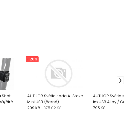
- 20%
 Shot
AUTHOR Světlo sada A-Stake
AUTHOR Světlo sada 
Mini USB (černá)
lm USB Alloy / Cubus
299 Kč
375.02 Kč
795 Kč