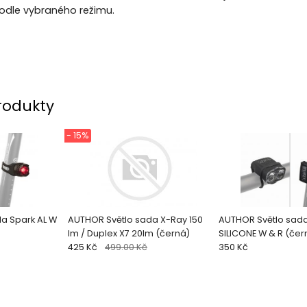
podle vybraného režimu.
rodukty
- 15%
a Spark AL W
AUTHOR Světlo sada X-Ray 150
AUTHOR Světlo sada
lm / Duplex X7 20lm (černá)
SILICONE W & R (černá/čiré-
425 Kč
499.00 Kč
sklo)
350 Kč