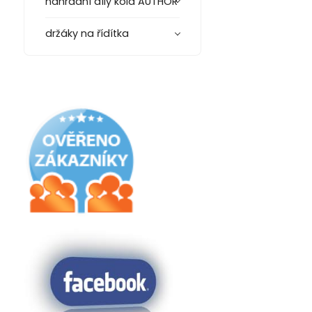
náhradní díly kola AUTHOR
držáky na řídítka