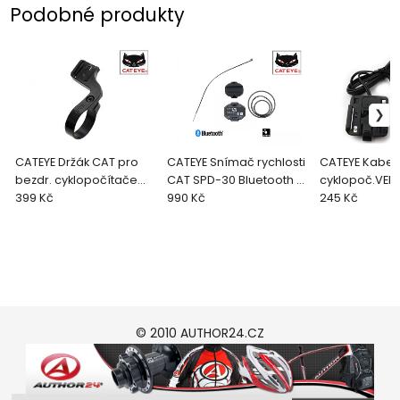
Podobné produkty
CATEYE Držák CAT pro
CATEYE Snímač rychlosti
CATEYE Kabel
bezdr. cyklopočítače
CAT SPD-30 Bluetooth a
cyklopoč.VELO 
OF-100 (#1604100)
399 Kč
ANT+ (#160452
990 Kč
245 Kč
(#169-9550)
© 2010 AUTHOR24.CZ