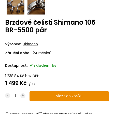
Brzdové čelisti Shimano 105
BR-5500 pár
Výrobce:
shimano
Záruční doba:
24 měsíců
Dostupnost:
skladem 1 ks
1 238.84
Kč
bez DPH
1 499
Kč
ks
Sledovat produkt
Přidat do oblíbených
Sdílet