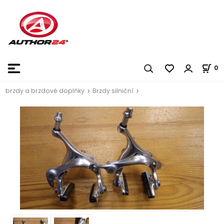
0
brzdy a brzdové doplňky
Brzdy silniční