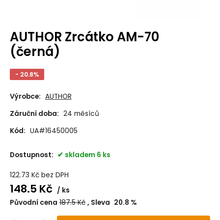
AUTHOR Zrcátko AM-70
(černá)
- 20.8%
Výrobce:
AUTHOR
Záruční doba:
24 měsíců
Kód:
UA#16450005
Dostupnost:
skladem 6 ks
122.73
Kč
bez DPH
148.5
Kč
ks
Původní cena
187.5
Kč
Sleva
20.8
%