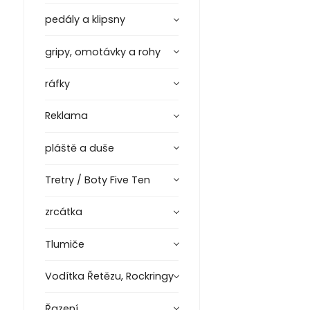
pedály a klipsny
gripy, omotávky a rohy
ráfky
Reklama
pláště a duše
Tretry / Boty Five Ten
zrcátka
Tlumiče
Vodítka Řetězu, Rockringy
Řazení