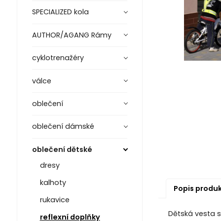
SPECIALIZED kola
AUTHOR/AGANG Rámy
cyklotrenažéry
válce
oblečení
oblečení dámské
oblečení dětské
dresy
kalhoty
Popis produ
rukavice
Dětská vesta s
reflexní doplňky