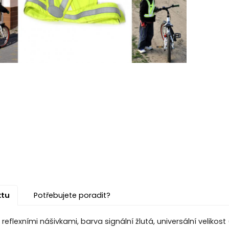
ktu
Potřebujete poradit?
 reflexními nášivkami, barva signální žlutá, universální veliko