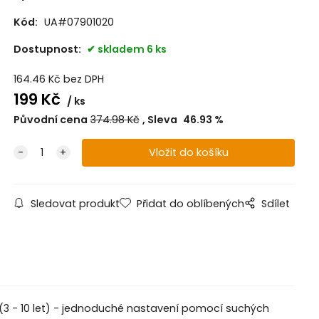
Kód:
UA#07901020
Dostupnost:
skladem 6 ks
164.46
Kč
bez DPH
199
Kč
ks
Původní cena
374.98
Kč
Sleva
46.93
%
Sledovat produkt
Přidat do oblíbených
Sdílet
st (3 - 10 let) - jednoduché nastavení pomocí suchých